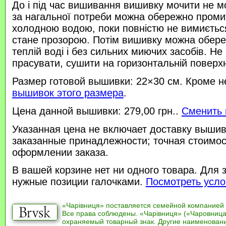
До і під час вишивання вишивку мочити не м
за нагальної потреби можна обережно проми
холодною водою, поки повністю не вимиється
стане прозорою. Потім вишивку можна обере
теплій воді і без сильних миючих засобів. Не
прасувати, сушити на горизонтальній поверхн
Размер готовой вышивки: 22×30 см. Кроме н
вышивок этого размера
.
Цена данной вышивки: 279,00 грн..
Сменить 
Указанная цена не включает доставку вышив
заказанные принадлежности; точная стоимос
оформлении заказа.
В вашей корзине нет ни одного товара. Для 
нужные позиции галочками.
Посмотреть усло
«Чарівниця» поставляется семейной компанией
Все права соблюдены. «Чарівниця» («Чаровница
охраняемый товарный знак. Другие наименован