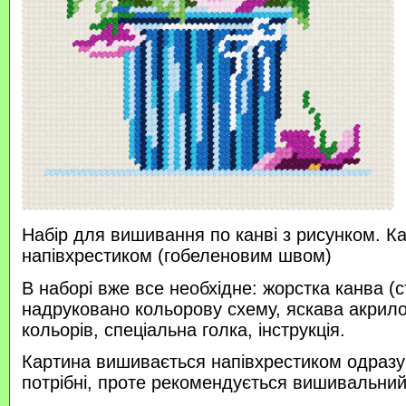
Набір для вишивання по канві з рисунком. К
напівхрестиком (гобеленовим швом)
В наборі вже все необхідне: жорстка канва (с
надруковано кольорову схему, яскава акрило
кольорів, спеціальна голка, інструкція.
Картина вишивається напівхрестиком одразу п
потрібні, проте рекомендується вишивальний