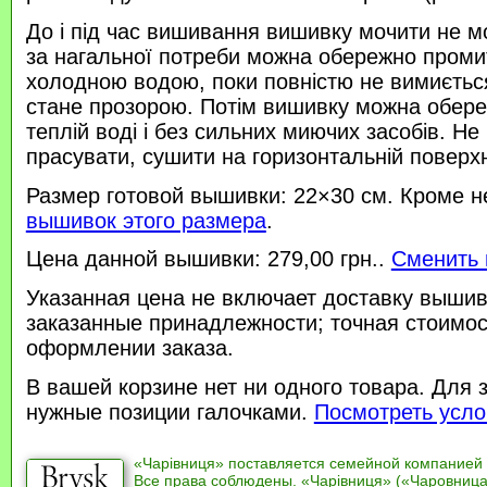
До і під час вишивання вишивку мочити не м
за нагальної потреби можна обережно проми
холодною водою, поки повністю не вимиється
стане прозорою. Потім вишивку можна обере
теплій воді і без сильних миючих засобів. Не
прасувати, сушити на горизонтальній поверхн
Размер готовой вышивки: 22×30 см. Кроме н
вышивок этого размера
.
Цена данной вышивки: 279,00 грн..
Сменить 
Указанная цена не включает доставку вышив
заказанные принадлежности; точная стоимос
оформлении заказа.
В вашей корзине нет ни одного товара. Для 
нужные позиции галочками.
Посмотреть усло
«Чарівниця» поставляется семейной компанией
Все права соблюдены. «Чарівниця» («Чаровница