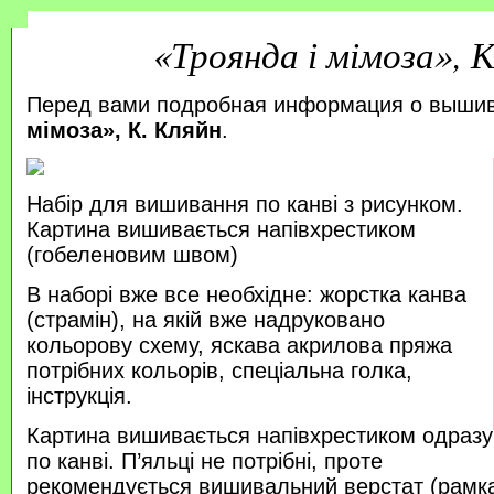
«Троянда і мімоза», К
Перед вами подробная информация о выши
мімоза», К. Кляйн
.
Набір для вишивання по канві з рисунком.
Картина вишивається напівхрестиком
(гобеленовим швом)
В наборі вже все необхідне: жорстка канва
(страмін), на якій вже надруковано
кольорову схему, яскава акрилова пряжа
потрібних кольорів, спеціальна голка,
інструкція.
Картина вишивається напівхрестиком одразу
по канві. П’яльці не потрібні, проте
рекомендується вишивальний верстат (рамка