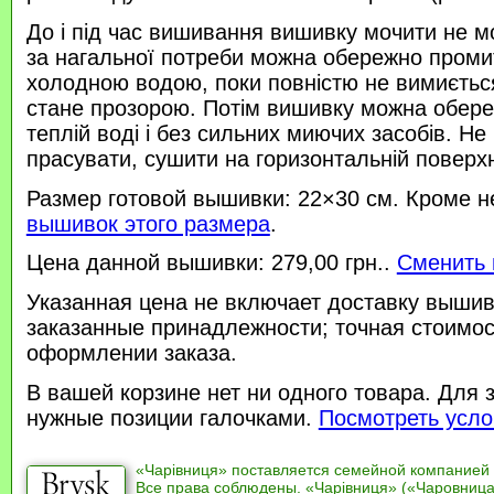
До і під час вишивання вишивку мочити не м
за нагальної потреби можна обережно проми
холодною водою, поки повністю не вимиється
стане прозорою. Потім вишивку можна обере
теплій воді і без сильних миючих засобів. Не
прасувати, сушити на горизонтальній поверхн
Размер готовой вышивки: 22×30 см. Кроме н
вышивок этого размера
.
Цена данной вышивки: 279,00 грн..
Сменить 
Указанная цена не включает доставку вышив
заказанные принадлежности; точная стоимос
оформлении заказа.
В вашей корзине нет ни одного товара. Для 
нужные позиции галочками.
Посмотреть усло
«Чарівниця» поставляется семейной компанией
Все права соблюдены. «Чарівниця» («Чаровница