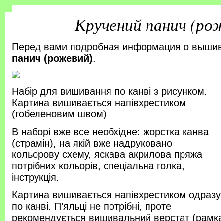
Кручений панич (ро
Перед вами подробная информация о выши
панич (рожевий)
.
Набір для вишивання по канві з рисунком.
Картина вишивається напівхрестиком
(гобеленовим швом)
В наборі вже все необхідне: жорстка канва
(страмін), на якій вже надруковано
кольорову схему, яскава акрилова пряжа
потрібних кольорів, спеціальна голка,
інструкція.
Картина вишивається напівхрестиком одразу
по канві. П’яльці не потрібні, проте
рекомендується вишивальний верстат (рамка