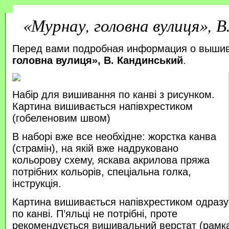
«Мурнау, головна вулиця», В
Перед вами подробная информация о выши
головна вулиця», В. Кандинський
.
Набір для вишивання по канві з рисунком.
Картина вишивається напівхрестиком
(гобеленовим швом)
В наборі вже все необхідне: жорстка канва
(страмін), на якій вже надруковано
кольорову схему, яскава акрилова пряжа
потрібних кольорів, спеціальна голка,
інструкція.
Картина вишивається напівхрестиком одразу
по канві. П’яльці не потрібні, проте
рекомендується вишивальний верстат (рамка