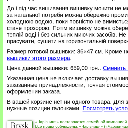
До і під час вишивання вишивку мочити не м
за нагальної потреби можна обережно проми
холодною водою, поки повністю не вимиється
стане прозорою. Потім вишивку можна обере
теплій воді і без сильних миючих засобів. Не
прасувати, сушити на горизонтальній поверхн
Размер готовой вышивки: 36×47 см. Кроме н
вышивки этого размера
.
Цена данной вышивки: 659,00 грн..
Сменить 
Указанная цена не включает доставку вышив
заказанные принадлежности; точная стоимос
оформлении заказа.
В вашей корзине нет ни одного товара. Для 
нужные позиции галочками.
Посмотреть усло
«Чарівниця» поставляется семейной компанией
Все права соблюдены. «Чарівниця» («Чаровница