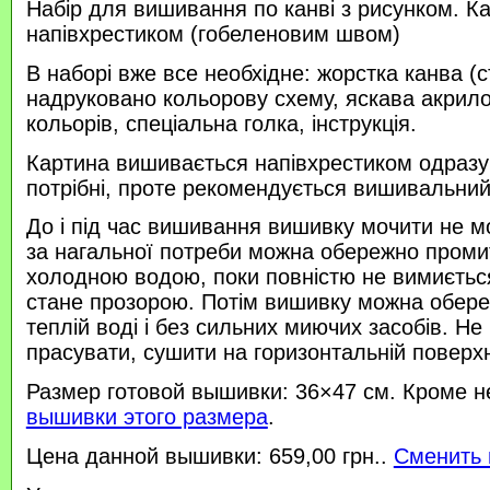
Набір для вишивання по канві з рисунком. К
напівхрестиком (гобеленовим швом)
В наборі вже все необхідне: жорстка канва (с
надруковано кольорову схему, яскава акрило
кольорів, спеціальна голка, інструкція.
Картина вишивається напівхрестиком одразу п
потрібні, проте рекомендується вишивальний
До і під час вишивання вишивку мочити не м
за нагальної потреби можна обережно проми
холодною водою, поки повністю не вимиється
стане прозорою. Потім вишивку можна обере
теплій воді і без сильних миючих засобів. Не
прасувати, сушити на горизонтальній поверхн
Размер готовой вышивки: 36×47 см. Кроме н
вышивки этого размера
.
Цена данной вышивки: 659,00 грн..
Сменить 