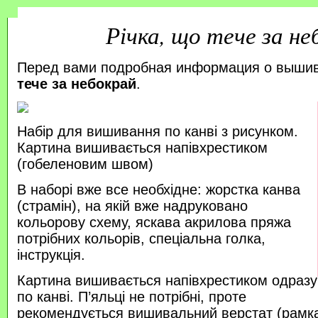
Річка, що тече за не
Перед вами подробная информация о выши
тече за небокрай
.
Набір для вишивання по канві з рисунком.
Картина вишивається напівхрестиком
(гобеленовим швом)
В наборі вже все необхідне: жорстка канва
(страмін), на якій вже надруковано
кольорову схему, яскава акрилова пряжа
потрібних кольорів, спеціальна голка,
інструкція.
Картина вишивається напівхрестиком одразу
по канві. П’яльці не потрібні, проте
рекомендується вишивальний верстат (рамка