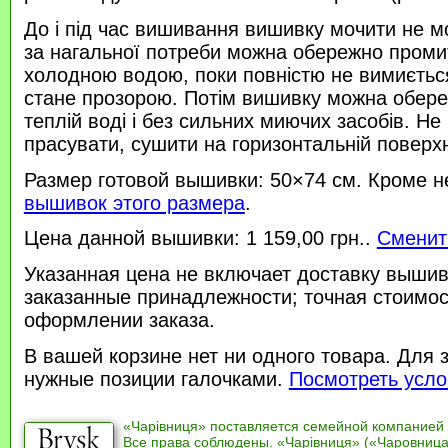
До і під час вишивання вишивку мочити не м
за нагальної потреби можна обережно проми
холодною водою, поки повністю не вимиється
стане прозорою. Потім вишивку можна обере
теплій воді і без сильних миючих засобів. Не
прасувати, сушити на горизонтальній поверхн
Размер готовой вышивки: 50×74 см. Кроме н
вышивок этого размера
.
Цена данной вышивки: 1 159,00 грн..
Сменит
Указанная цена не включает доставку вышив
заказанные принадлежности; точная стоимос
оформлении заказа.
В вашей корзине нет ни одного товара. Для 
нужные позиции галочками.
Посмотреть усло
«Чарівниця» поставляется семейной компанией
Все права соблюдены. «Чарівниця» («Чаровница