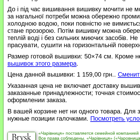
До і під час вишивання вишивку мочити не м
за нагальної потреби можна обережно проми
холодною водою, поки повністю не вимиється
стане прозорою. Потім вишивку можна обере
теплій воді і без сильних миючих засобів. Не
прасувати, сушити на горизонтальній поверхн
Размер готовой вышивки: 50×74 см. Кроме н
вышивок этого размера
.
Цена данной вышивки: 1 159,00 грн..
Сменит
Указанная цена не включает доставку вышив
заказанные принадлежности; точная стоимос
оформлении заказа.
В вашей корзине нет ни одного товара. Для 
нужные позиции галочками.
Посмотреть усло
«Чарівниця» поставляется семейной компанией
Все права соблюдены. «Чарівниця» («Чаровница