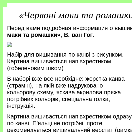
«Червоні маки та ромашки»
Перед вами подробная информация о выши
маки та ромашки», В. ван Гог
.
Набір для вишивання по канві з рисунком.
Картина вишивається напівхрестиком
(гобеленовим швом)
В наборі вже все необхідне: жорстка канва
(страмін), на якій вже надруковано
кольорову схему, яскава акрилова пряжа
потрібних кольорів, спеціальна голка,
інструкція.
Картина вишивається напівхрестиком одразу
по канві. П’яльці не потрібні, проте
рекомендується вишивальний верстат (рамка