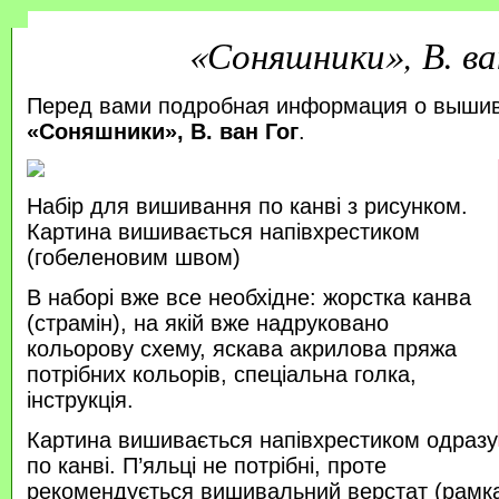
«Соняшники», В. ва
Перед вами подробная информация о выши
«Соняшники», В. ван Гог
.
Набір для вишивання по канві з рисунком.
Картина вишивається напівхрестиком
(гобеленовим швом)
В наборі вже все необхідне: жорстка канва
(страмін), на якій вже надруковано
кольорову схему, яскава акрилова пряжа
потрібних кольорів, спеціальна голка,
інструкція.
Картина вишивається напівхрестиком одразу
по канві. П’яльці не потрібні, проте
рекомендується вишивальний верстат (рамка