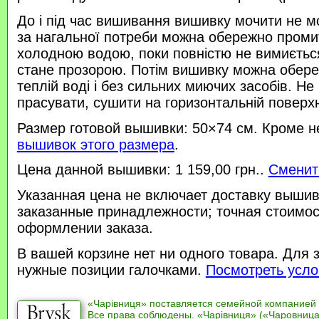
До і під час вишивання вишивку мочити не м
за нагальної потреби можна обережно проми
холодною водою, поки повністю не вимиється
стане прозорою. Потім вишивку можна обере
теплій воді і без сильних миючих засобів. Не
прасувати, сушити на горизонтальній поверхн
Размер готовой вышивки: 50×74 см. Кроме н
вышивок этого размера
.
Цена данной вышивки: 1 159,00 грн..
Сменит
Указанная цена не включает доставку вышив
заказанные принадлежности; точная стоимос
оформлении заказа.
В вашей корзине нет ни одного товара. Для 
нужные позиции галочками.
Посмотреть усло
«Чарівниця» поставляется семейной компанией
Все права соблюдены. «Чарівниця» («Чаровница