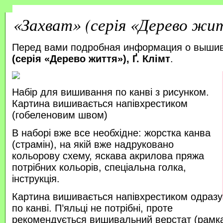
«Захват» (серія «Дерево жит
Перед вами подробная информация о выши
(серія «Дерево життя»), Ґ. Клімт
.
Набір для вишивання по канві з рисунком.
Картина вишивається напівхрестиком
(гобеленовим швом)
В наборі вже все необхідне: жорстка канва
(страмін), на якій вже надруковано
кольорову схему, яскава акрилова пряжа
потрібних кольорів, спеціальна голка,
інструкція.
Картина вишивається напівхрестиком одразу
по канві. П’яльці не потрібні, проте
рекомендується вишивальний верстат (рамка