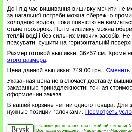
До і під час вишивання вишивку мочити не м
за нагальної потреби можна обережно проми
холодною водою, поки повністю не вимиється
стане прозорою. Потім вишивку можна обере
теплій воді і без сильних миючих засобів. Не
прасувати, сушити на горизонтальній поверхн
Размер готовой вышивки: 36×57 см. Кроме н
этого размера
.
Цена данной вышивки: 749,00 грн..
Сменить 
Указанная цена не включает доставку вышив
заказанные принадлежности; точная стоимос
оформлении заказа.
В вашей корзине нет ни одного товара. Для 
нужные позиции галочками.
Посмотреть усло
«Чарівниця» поставляется семейной компанией
Все права соблюдены. «Чарівниця» («Чаровница