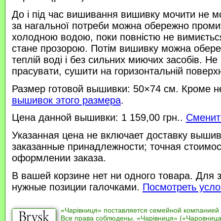
До і під час вишивання вишивку мочити не м
за нагальної потреби можна обережно проми
холодною водою, поки повністю не вимиється
стане прозорою. Потім вишивку можна обере
теплій воді і без сильних миючих засобів. Не
прасувати, сушити на горизонтальній поверхн
Размер готовой вышивки: 50×74 см. Кроме н
вышивок этого размера
.
Цена данной вышивки: 1 159,00 грн..
Сменит
Указанная цена не включает доставку вышив
заказанные принадлежности; точная стоимос
оформлении заказа.
В вашей корзине нет ни одного товара. Для 
нужные позиции галочками.
Посмотреть усло
«Чарівниця» поставляется семейной компанией
Все права соблюдены. «Чарівниця» («Чаровница