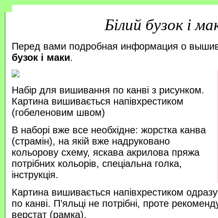
Білий бузок і ма
Перед вами подробная информация о выши
бузок і маки
.
Набір для вишивання по канві з рисунком.
Картина вишивається напівхрестиком
(гобеленовим швом)
В наборі вже все необхідне: жорстка канва
(страмін), на якій вже надруковано
кольорову схему, яскава акрилова пряжа
потрібних кольорів, спеціальна голка,
інструкція.
Картина вишивається напівхрестиком одразу
по канві. П’яльці не потрібні, проте рекоме
верстат (рамка).