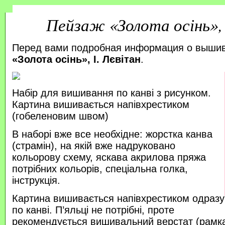
Пейзаж «Золота осінь», 
Перед вами подробная информация о выши
«Золота осінь», І. Лєвітан
.
Набір для вишивання по канві з рисунком.
Картина вишивається напівхрестиком
(гобеленовим швом)
В наборі вже все необхідне: жорстка канва
(страмін), на якій вже надруковано
кольорову схему, яскава акрилова пряжа
потрібних кольорів, спеціальна голка,
інструкція.
Картина вишивається напівхрестиком одразу
по канві. П’яльці не потрібні, проте
рекомендується вишивальний верстат (рамка