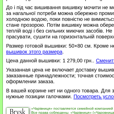
До і під час вишивання вишивку мочити не м
за нагальної потреби можна обережно проми
холодною водою, поки повністю не вимиється
стане прозорою. Потім вишивку можна обере
теплій воді і без сильних миючих засобів. Не
прасувати, сушити на горизонтальній поверхн
Размер готовой вышивки: 50×80 см. Кроме н
вышивок этого размера
.
Цена данной вышивки: 1 279,00 грн..
Сменит
Указанная цена не включает доставку вышив
заказанные принадлежности; точная стоимос
оформлении заказа.
В вашей корзине нет ни одного товара. Для 
нужные позиции галочками.
Посмотреть усло
«Чарівниця» поставляется семейной компанией
Все права соблюдены. «Чарівниця» («Чаровница