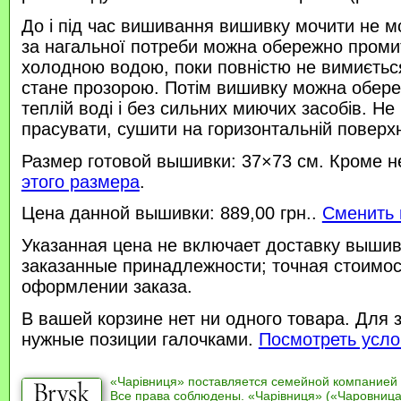
До і під час вишивання вишивку мочити не м
за нагальної потреби можна обережно проми
холодною водою, поки повністю не вимиється
стане прозорою. Потім вишивку можна обере
теплій воді і без сильних миючих засобів. Не
прасувати, сушити на горизонтальній поверхн
Размер готовой вышивки: 37×73 см. Кроме н
этого размера
.
Цена данной вышивки: 889,00 грн..
Сменить 
Указанная цена не включает доставку вышив
заказанные принадлежности; точная стоимос
оформлении заказа.
В вашей корзине нет ни одного товара. Для 
нужные позиции галочками.
Посмотреть усло
«Чарівниця» поставляется семейной компанией
Все права соблюдены. «Чарівниця» («Чаровница