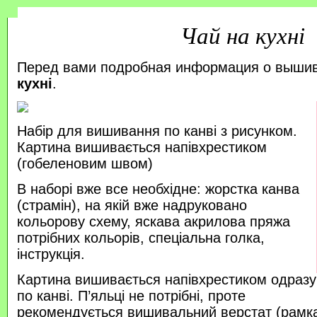
Чай на кухні
Перед вами подробная информация о выши
кухні
.
Набір для вишивання по канві з рисунком.
Картина вишивається напівхрестиком
(гобеленовим швом)
В наборі вже все необхідне: жорстка канва
(страмін), на якій вже надруковано
кольорову схему, яскава акрилова пряжа
потрібних кольорів, спеціальна голка,
інструкція.
Картина вишивається напівхрестиком одразу
по канві. П’яльці не потрібні, проте
рекомендується вишивальний верстат (рамка