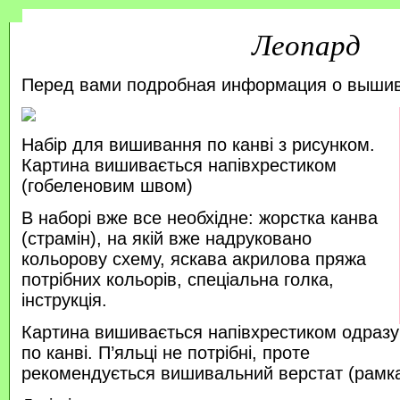
Леопард
Перед вами подробная информация о выши
Набір для вишивання по канві з рисунком.
Картина вишивається напівхрестиком
(гобеленовим швом)
В наборі вже все необхідне: жорстка канва
(страмін), на якій вже надруковано
кольорову схему, яскава акрилова пряжа
потрібних кольорів, спеціальна голка,
інструкція.
Картина вишивається напівхрестиком одразу
по канві. П’яльці не потрібні, проте
рекомендується вишивальний верстат (рамка