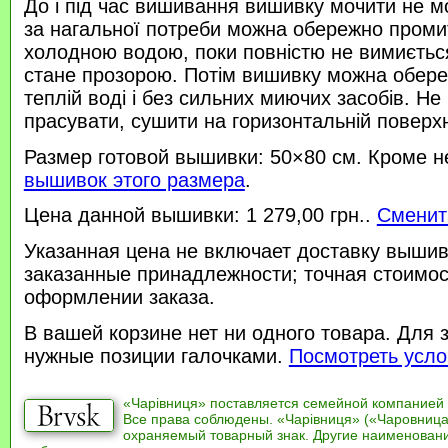
До і під час вишивання вишивку мочити не м
за нагальної потреби можна обережно проми
холодною водою, поки повністю не вимиється
стане прозорою. Потім вишивку можна обере
теплій воді і без сильних миючих засобів. Не
прасувати, сушити на горизонтальній поверхн
Размер готовой вышивки: 50×80 см. Кроме н
вышивок этого размера
.
Цена данной вышивки: 1 279,00 грн..
Сменит
Указанная цена не включает доставку вышив
заказанные принадлежности; точная стоимос
оформлении заказа.
В вашей корзине нет ни одного товара. Для 
нужные позиции галочками.
Посмотреть усло
«Чарівниця» поставляется семейной компанией
Все права соблюдены. «Чарівниця» («Чаровница
охраняемый товарный знак. Другие наименован