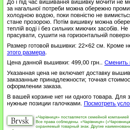
До і під час вишивання вишивку мочити не м
за нагальної потреби можна обережно проми
холодною водою, поки повністю не вимиється
стане прозорою. Потім вишивку можна обере
теплій воді і без сильних миючих засобів. Не
прасувати, сушити на горизонтальній поверхн
Размер готовой вышивки: 22×62 см. Кроме н
этого размера
.
Цена данной вышивки: 499,00 грн..
Сменить 
Указанная цена не включает доставку вышив
заказанные принадлежности; точная стоимос
оформлении заказа.
В вашей корзине нет ни одного товара. Для 
нужные позиции галочками.
Посмотреть усло
«Чарівниця» поставляется семейной компанией
Все права соблюдены. «Чарівниця» («Чаровница
охраняемый товарный знак. Другие наименован