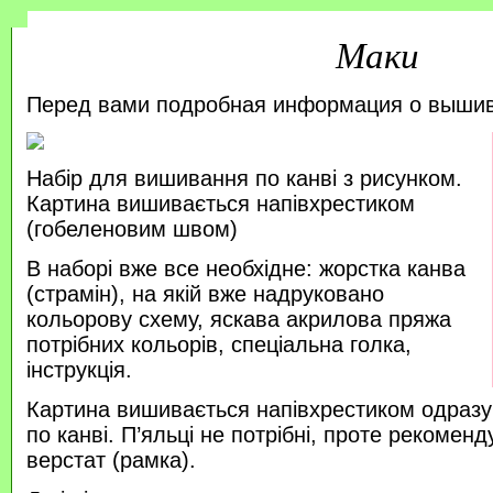
Маки
Перед вами подробная информация о выши
Набір для вишивання по канві з рисунком.
Картина вишивається напівхрестиком
(гобеленовим швом)
В наборі вже все необхідне: жорстка канва
(страмін), на якій вже надруковано
кольорову схему, яскава акрилова пряжа
потрібних кольорів, спеціальна голка,
інструкція.
Картина вишивається напівхрестиком одразу
по канві. П’яльці не потрібні, проте рекоме
верстат (рамка).