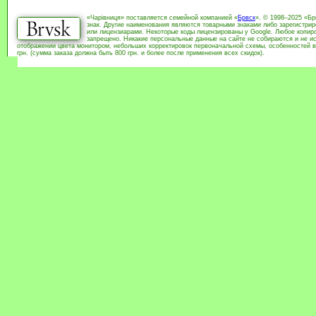
«Чарівниця» поставляется семейной компанией «
Брвск
». © 1998–2025 «Бр
знак. Другие наименования являются товарными знаками либо зарегистри
или лицензиарами. Некоторые коды лицензированы у Google. Любое копиро
запрещено. Никакие персональные данные на сайте не собираются и не ис
отображении цвета монитором, небольших корректировок первоначальной схемы, особенностей в
грн. (сумма заказа должна быть 800 грн. и более после применения всех скидок).