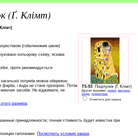
к (Ґ. Клімт)
 Клімт)
.
івхрестиком (гобеленовим швом)
друковано кольорову схему, яскава
рібні, проте рекомендується
а нагальної потреби можна обережно
 фарба, і вода не стане прозорою. Потім
TS-93
: Поцілунок (Ґ. Клімт)
 миючих засобів. Не віджимати, не
Другие вышивки:
декор
,
картини
,
люди
,
романтика
Отметить для заказа
этого размера
.
азанные принадлежности; точная стоимость будет известна при
 позиции галочками.
Посмотреть условия заказа
.