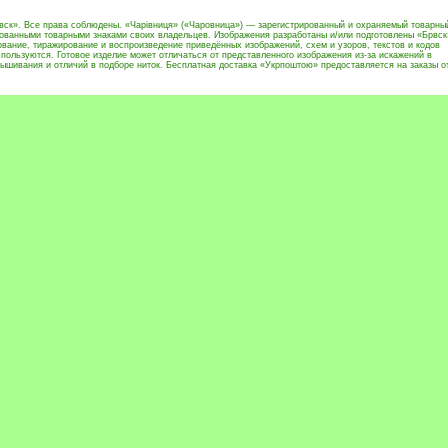
вск». Все права соблюдены. «Чарівниця» («Чаровница») — зарегистрированный и охраняемый товарны
рованными товарными знаками своих владельцев. Изображения разработаны и/или подготовлены «Брвск
вание, тиражирование и воспроизведение приведённых изображений, схем и узоров, текстов и кодов
пользуются. Готовое изделие может отличаться от представленного изображения из-за искажений в
ышивания и отличий в подборе ниток. Бесплатная доставка «Укрпоштою» предоставляется на заказы о