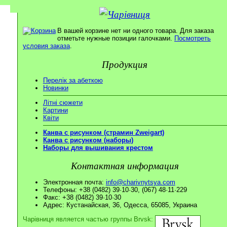
В вашей корзине нет ни одного товара. Для заказа
отметьте нужные позиции галочками.
Посмотреть
условия заказа
.
Продукция
Перелік за абеткою
Новинки
Літні сюжети
Картини
Квіти
Канва с рисунком (страмин Zweigart)
Канва с рисунком (наборы)
Наборы для вышивания крестом
Контактная информация
Электронная почта:
info@charivnytsya.com
Телефоны: +38 (0482) 39·10·30, (067) 48·11·229
Факс: +38 (0482) 39·10·30
Адрес: Кустанайская, 36, Одесса, 65085, Украина
Чарівниця является частью группы Brvsk: