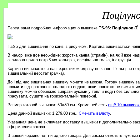
Поцілуно
Перед вами подробная информация о вышивке
TS-93: Поцілунок (Ґ.
Набір для вишивання по канві з рисунком. Картина вишивається нап
В наборі вже все необхідне: жорстка канва (страмін), на якій вже на
акрилова пряжа потрібних кольорів, спеціальна голка, інструкція.
Картина вишивається напівхрестиком одразу по канві. П’яльці не пот
вишивальний верстат (рамка).
До і під час вишивання вишивку мочити не можна. Готову вишивку з
промити під проточною холодною водою, поки повністю не вимиється
вишивку можна обережно випрати руками у теплій воді і без сильних
прасувати, сушити на горизонтальній поверхні.
Размер готовой вышивки: 50×80 см. Кроме неё есть
ещё 10 вышивок 
Цена данной вышивки: 1 279,00 грн..
Сменить валюту
.
Указанная цена не включает доставку вышивки и дополнительно зак
оформлении заказа.
В вашей корзине нет ни одного товара. Для заказа отметьте нужные