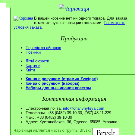
В вашей корзине нет ни одного товара. Для заказа
отметьте нужные позиции галочками.
Посмотреть
условия заказа
.
Продукция
Перелік за абеткою
Новинки
Літні сюжети
Картини
Квіти
Канва с рисунком (страмин Zweigart)
Канва с рисунком (наборы)
Наборы для вышивания крестом
Контактная информация
Электронная почта:
info@charivnytsya.com
Телефоны: +38 (0482) 39·10·30, (067) 48·11·229
Факс: +38 (0482) 39·10·30
Адрес: Кустанайская, 36, Одесса, 65085, Украина
Чарівниця является частью группы Brvsk: