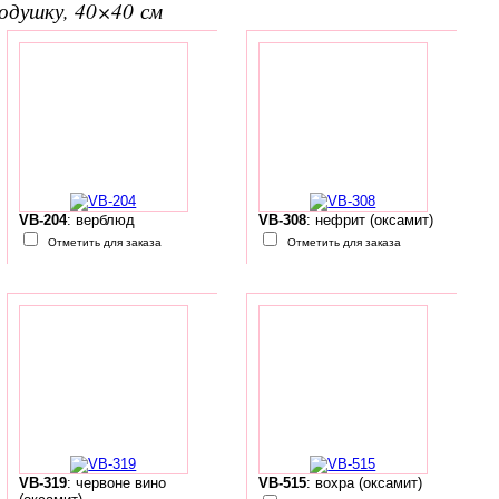
подушку, 40×40 см
VB-204
: верблюд
VB-308
: нефрит (оксамит)
Отметить для заказа
Отметить для заказа
VB-319
: червоне вино
VB-515
: вохра (оксамит)