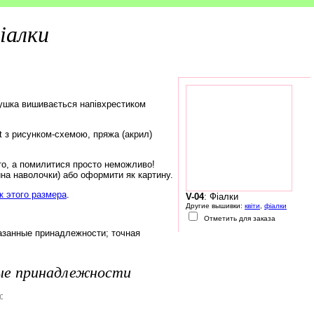
іалки
ушка вишивається напівхрестиком
rt з рисунком-схемою, пряжа (акрил)
то, а помилитися просто неможливо!
на наволочки) або оформити як картину.
 этого размера
.
V-04
: Фіалки
Другие вышивки:
квіти
,
фіалки
Отметить для заказа
азанные принадлежности; точная
ые принадлежности
: