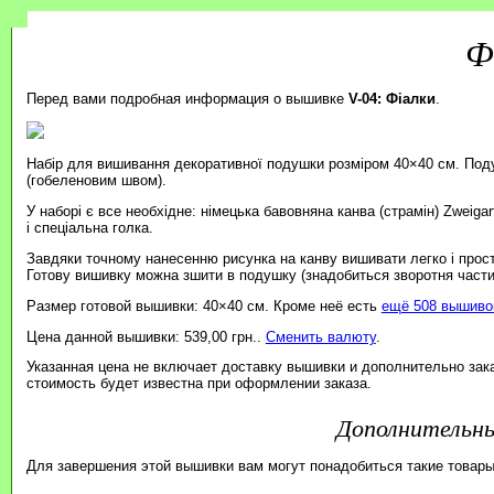
Ф
Перед вами подробная информация о вышивке
V-04: Фіалки
.
Набір для вишивання декоративної подушки розміром 40×40 см. Под
(гобеленовим швом).
У наборі є все необхідне: німецька бавовняна канва (страмін) Zweiga
і спеціальна голка.
Завдяки точному нанесенню рисунка на канву вишивати легко і прос
Готову вишивку можна зшити в подушку (знадобиться зворотня части
Размер готовой вышивки: 40×40 см. Кроме неё есть
ещё 508 вышивок
Цена данной вышивки: 539,00 грн..
Сменить валюту
.
Указанная цена не включает доставку вышивки и дополнительно зак
стоимость будет известна при оформлении заказа.
Дополнительн
Для завершения этой вышивки вам могут понадобиться такие товары