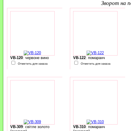
зворот на 
VB-120
: червоне вино
VB-122
: помаранч
Отметить для заказа
Отметить для заказа
VB-309
: світле золото
VB-310
: помаранч