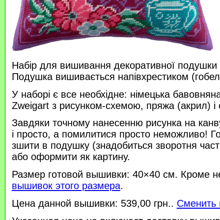
Набір для вишивання декоративної подушки 
Подушка вишивається напівхрестиком (гобе
У наборі є все необхідне: німецька бавовняна
Zweigart з рисунком-схемою, пряжа (акрил) і 
Завдяки точному нанесенню рисунка на канв
і просто, а помилитися просто неможливо! 
зшити в подушку (знадобиться зворотня час
або оформити як картину.
Размер готовой вышивки: 40×40 см. Кроме н
вышивок этого размера
.
Цена данной вышивки: 539,00 грн..
Сменить 