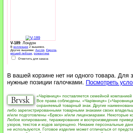
V-189
: Лондон
В
коллекции
2 вышивок.
Другие вышивки:
Англія
,
Європа
,
міський пейзаж
,
романтика
Отметить для заказа
В вашей корзине нет ни одного товара. Для 
нужные позиции галочками.
Посмотреть усло
«Чарівниця» поставляется семейной компанией
Все права соблюдены. «Чарівниця» («Чаровница
охраняемый товарный знак. Другие наименован
либо зарегистрированными товарными знаками своих владель
и/или подготовлены «Брвск» и/или лицензиарами. Некоторые к
Любое копирование, тиражирование и воспроизведение привед
узоров, текстов и кодов запрещено. Никакие персональные дан
не используются. Готовое изделие может отличаться от предст