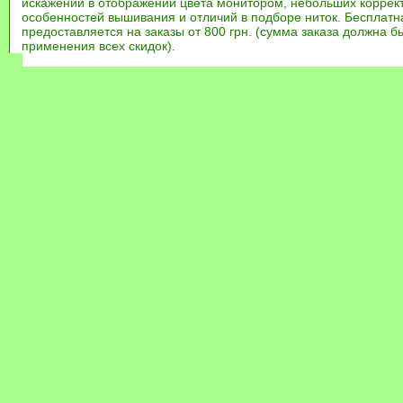
искажений в отображении цвета монитором, небольших коррек
особенностей вышивания и отличий в подборе ниток. Бесплат
предоставляется на заказы от 800 грн. (сумма заказа должна бы
применения всех скидок).