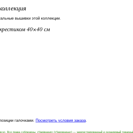
коллекция
тальные вышивки этой коллекции.
вхрестиком 40×40 см
 позиции галочками.
Посмотреть условия заказа
.
вск». Все права соблюдены. «Чарівниця» («Чаровница») — зарегистрированный и охраняемый товарны