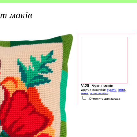
т маків
V-20
: Букет маків
Другие вышивки:
букети
,
квіти
,
маки
,
польові квіти
Отметить для заказа