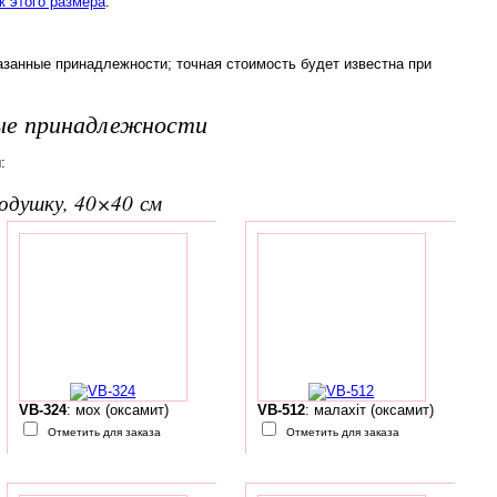
 этого размера
.
азанные принадлежности; точная стоимость будет известна при
ые принадлежности
:
подушку, 40×40 см
VB-324
: мох (оксамит)
VB-512
: малахіт (оксамит)
Отметить для заказа
Отметить для заказа