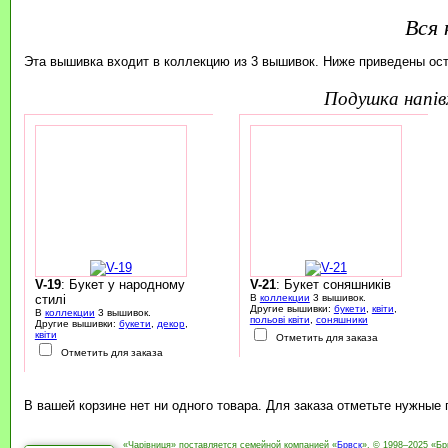
Вся 
Эта вышивка входит в коллекцию из 3 вышивок. Ниже приведены ос
подушка напі
V-19
: Букет у народному
V-21
: Букет соняшників
стилі
В
коллекции
3 вышивок.
Другие вышивки:
букети
,
квіти
,
В
коллекции
3 вышивок.
польові квіти
,
соняшники
Другие вышивки:
букети
,
декор
,
квіти
Отметить для заказа
Отметить для заказа
В вашей корзине нет ни одного товара. Для заказа отметьте нужные
«Чарівниця» поставляется семейной компанией «
Брвск
». © 1998–2025 «Бр