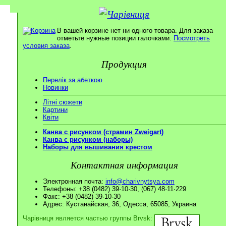
В вашей корзине нет ни одного товара. Для заказа
отметьте нужные позиции галочками.
Посмотреть
условия заказа
.
Продукция
Перелік за абеткою
Новинки
Літні сюжети
Картини
Квіти
Канва с рисунком (страмин Zweigart)
Канва с рисунком (наборы)
Наборы для вышивания крестом
Контактная информация
Электронная почта:
info@charivnytsya.com
Телефоны: +38 (0482) 39·10·30, (067) 48·11·229
Факс: +38 (0482) 39·10·30
Адрес: Кустанайская, 36, Одесса, 65085, Украина
Чарівниця является частью группы Brvsk: