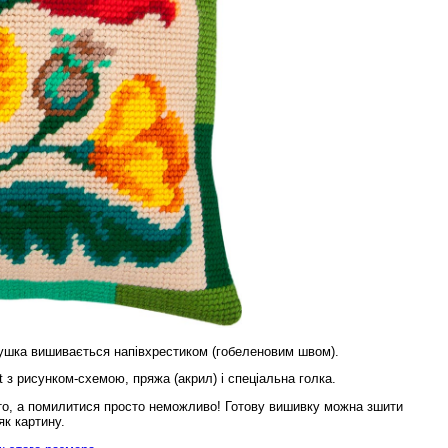
ушка вишивається напівхрестиком (гобеленовим швом).
t з рисунком-схемою, пряжа (акрил) і спеціальна голка.
то, а помилитися просто неможливо! Готову вишивку можна зшити
к картину.