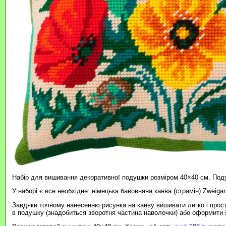
Набір для вишивання декоративної подушки розміром 40×40 см. Под
У наборі є все необхідне: німецька бавовняна канва (страмін) Zweigar
Завдяки точному нанесенню рисунка на канву вишивати легко і прос
в подушку (знадобиться зворотня частина наволочки) або оформити я