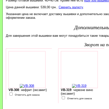
Размер готовой вышивки: 40×40 см. Кроме неё есть
ещё 508 вышивок
Цена данной вышивки: 539,00 грн..
Сменить валюту
.
Указанная цена не включает доставку вышивки и дополнительно зак
оформлении заказа.
Дополнительн
Для завершения этой вышивки вам могут понадобиться такие товары
зворот на 
VB-308
: нефрит (оксамит)
VB-319
: червоне вино
(оксамит)
Отметить для заказа
Отметить для заказа