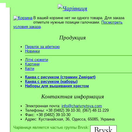
В вашей корзине нет ни одного товара. Для заказа
отметьте нужные позиции галочками.
Посмотреть
условия заказа
.
Продукция
Перелік за абеткою
Новинки
Літні сюжети
Картини
Квіти
Канва с рисунком (страмин Zweigart)
Канва с рисунком (наборы)
Наборы для вышивания крестом
Контактная информация
Электронная почта:
info@charivnytsya.com
Телефоны: +38 (0482) 39·10·30, (067) 48·11·229
Факс: +38 (0482) 39·10·30
Адрес: Кустанайская, 36, Одесса, 65085, Украина
Чарівниця является частью группы Brvsk: