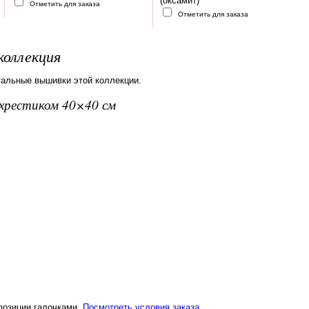
(оксамит)
Отметить для заказа
Отметить для заказа
коллекция
тальные вышивки этой коллекции.
вхрестиком 40×40 см
 позиции галочками.
Посмотреть условия заказа
.