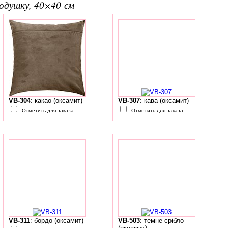
подушку, 40×40 см
VB-304
: какао (оксамит)
VB-307
: кава (оксамит)
Отметить для заказа
Отметить для заказа
VB-311
: бордо (оксамит)
VB-503
: темне срібло