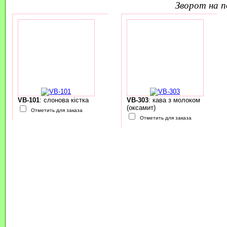
зворот на 
VB-101
: слонова кістка
VB-303
: кава з молоком
(оксамит)
Отметить для заказа
Отметить для заказа