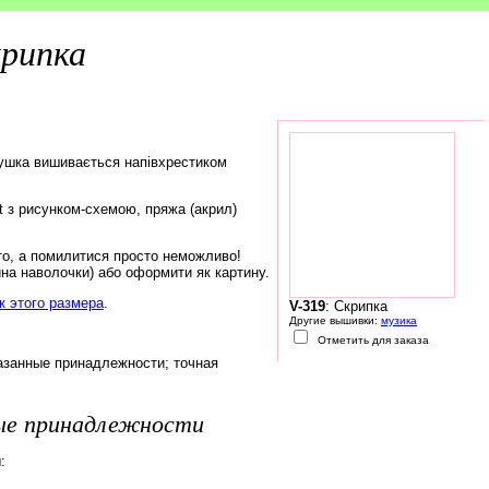
рипка
ушка вишивається напівхрестиком
rt з рисунком-схемою, пряжа (акрил)
то, а помилитися просто неможливо!
на наволочки) або оформити як картину.
 этого размера
.
V-319
: Скрипка
Другие вышивки:
музика
Отметить для заказа
азанные принадлежности; точная
ые принадлежности
: