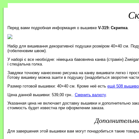
Ск
Перед вами подробная информация о вышивке
V-319: Скрипка
.
Набір для вишивання декоративної подушки розміром 40×40 см. Под
(гобеленовим швом).
У наборі є все необхідне: німецька бавовняна канва (страмін) Zweiga
і спеціальна голка.
Завдяки точному нанесенню рисунка на канву вишивати легко і прос
Готову вишивку можна зшити в подушку (знадобиться зворотня части
Размер готовой вышивки: 40×40 см. Кроме неё есть
ещё 508 вышивок
Цена данной вышивки: 539,00 грн..
Сменить валюту
.
Указанная цена не включает доставку вышивки и дополнительно зак
стоимость будет известна при оформлении заказа.
Дополнительн
Для завершения этой вышивки вам могут понадобиться такие товары