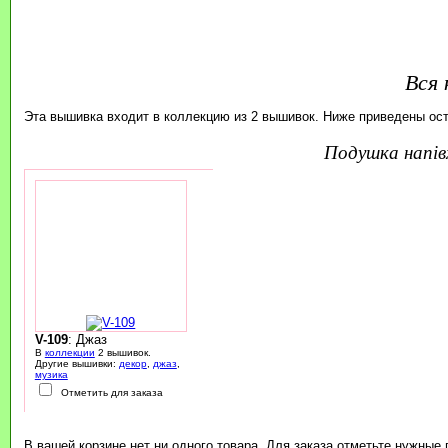
Вся 
Эта вышивка входит в коллекцию из 2 вышивок. Ниже приведены ос
подушка напі
V-109
: Джаз
В
коллекции
2 вышивок.
Другие вышивки:
декор
,
джаз
,
музика
Отметить для заказа
В вашей корзине нет ни одного товара. Для заказа отметьте нужные