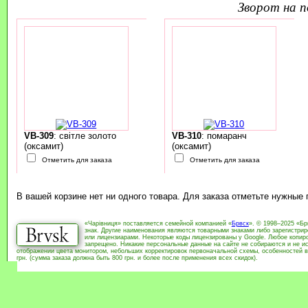
зворот на 
VB-309
: світле золото
VB-310
: помаранч
(оксамит)
(оксамит)
Отметить для заказа
Отметить для заказа
В вашей корзине нет ни одного товара. Для заказа отметьте нужные
«Чарівниця» поставляется семейной компанией «
Брвск
». © 1998–2025 «Бр
знак. Другие наименования являются товарными знаками либо зарегистри
или лицензиарами. Некоторые коды лицензированы у Google. Любое копиро
запрещено. Никакие персональные данные на сайте не собираются и не ис
отображении цвета монитором, небольших корректировок первоначальной схемы, особенностей в
грн. (сумма заказа должна быть 800 грн. и более после применения всех скидок).