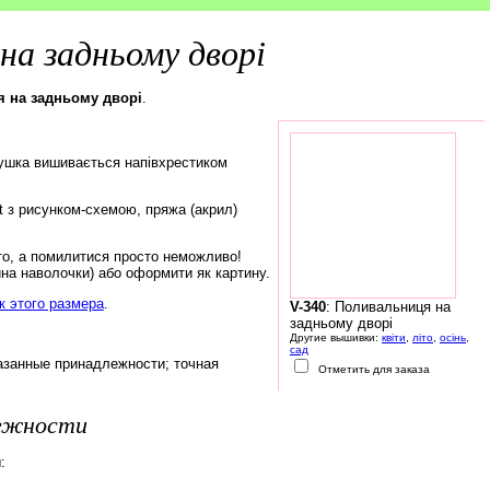
на задньому дворі
я на задньому дворі
.
ушка вишивається напівхрестиком
rt з рисунком-схемою, пряжа (акрил)
то, а помилитися просто неможливо!
на наволочки) або оформити як картину.
 этого размера
.
V-340
: Поливальниця на
задньому дворі
Другие вышивки:
квіти
,
літо
,
осінь
,
сад
азанные принадлежности; точная
Отметить для заказа
лежности
: