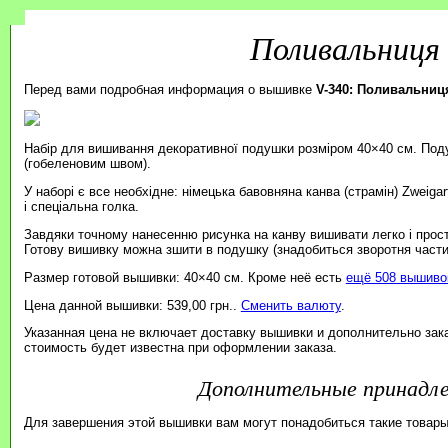
Поливальниця 
Перед вами подробная информация о вышивке
V-340: Поливальниц
Набір для вишивання декоративної подушки розміром 40×40 см. Под
(гобеленовим швом).
У наборі є все необхідне: німецька бавовняна канва (страмін) Zweiga
і спеціальна голка.
Завдяки точному нанесенню рисунка на канву вишивати легко і прос
Готову вишивку можна зшити в подушку (знадобиться зворотня части
Размер готовой вышивки: 40×40 см. Кроме неё есть
ещё 508 вышивок
Цена данной вышивки: 539,00 грн..
Сменить валюту
.
Указанная цена не включает доставку вышивки и дополнительно зак
стоимость будет известна при оформлении заказа.
Дополнительные принад
Для завершения этой вышивки вам могут понадобиться такие товары