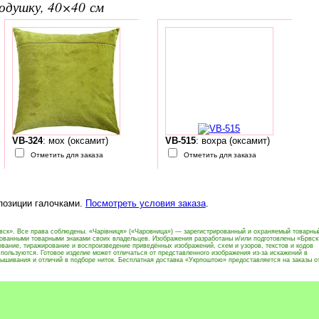
подушку, 40×40 см
VB-324
: мох (оксамит)
VB-515
: вохра (оксамит)
Отметить для заказа
Отметить для заказа
 позиции галочками.
Посмотреть условия заказа
.
вск». Все права соблюдены. «Чарівниця» («Чаровница») — зарегистрированный и охраняемый товарны
рованными товарными знаками своих владельцев. Изображения разработаны и/или подготовлены «Брвск
вание, тиражирование и воспроизведение приведённых изображений, схем и узоров, текстов и кодов
пользуются. Готовое изделие может отличаться от представленного изображения из-за искажений в
ышивания и отличий в подборе ниток. Бесплатная доставка «Укрпоштою» предоставляется на заказы о