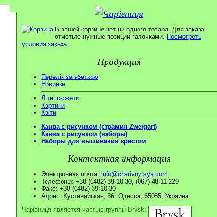
В вашей корзине нет ни одного товара. Для заказа
отметьте нужные позиции галочками.
Посмотреть
условия заказа
.
Продукция
Перелік за абеткою
Новинки
Літні сюжети
Картини
Квіти
Канва с рисунком (страмин Zweigart)
Канва с рисунком (наборы)
Наборы для вышивания крестом
Контактная информация
Электронная почта:
info@charivnytsya.com
Телефоны: +38 (0482) 39·10·30, (067) 48·11·229
Факс: +38 (0482) 39·10·30
Адрес: Кустанайская, 36, Одесса, 65085, Украина
Чарівниця является частью группы Brvsk: