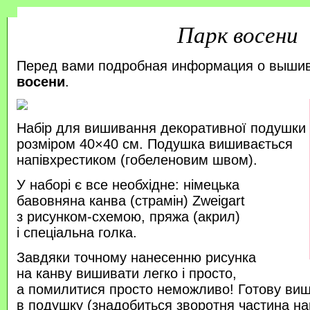
Парк восени
Перед вами подробная информация о выши
восени
.
Набір для вишивання декоративної подушки
розміром 40×40 см. Подушка вишивається
напівхрестиком (гобеленовим швом).
У наборі є все необхідне: німецька
бавовняна канва (страмін) Zweigart
з рисунком-схемою, пряжа (акрил)
і спеціальна голка.
Завдяки точному нанесенню рисунка
на канву вишивати легко і просто,
а помилитися просто неможливо! Готову ви
в подушку (знадобиться зворотня частина на