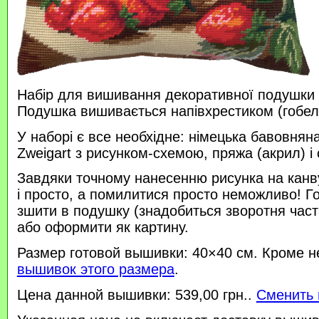
Набір для вишивання декоративної подушки 
Подушка вишивається напівхрестиком (гобе
У наборі є все необхідне: німецька бавовняна
Zweigart з рисунком-схемою, пряжа (акрил) і 
Завдяки точному нанесенню рисунка на канв
і просто, а помилитися просто неможливо! 
зшити в подушку (знадобиться зворотня час
або оформити як картину.
Размер готовой вышивки: 40×40 см. Кроме н
вышивок этого размера
.
Цена данной вышивки: 539,00 грн..
Сменить 