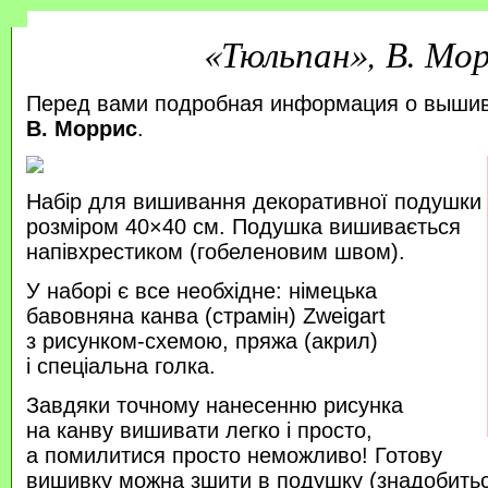
«Тюльпан», В. Мо
Перед вами подробная информация о выши
В. Моррис
.
Набір для вишивання декоративної подушки
розміром 40×40 см. Подушка вишивається
напівхрестиком (гобеленовим швом).
У наборі є все необхідне: німецька
бавовняна канва (страмін) Zweigart
з рисунком-схемою, пряжа (акрил)
і спеціальна голка.
Завдяки точному нанесенню рисунка
на канву вишивати легко і просто,
а помилитися просто неможливо! Готову
вишивку можна зшити в подушку (знадобитьс