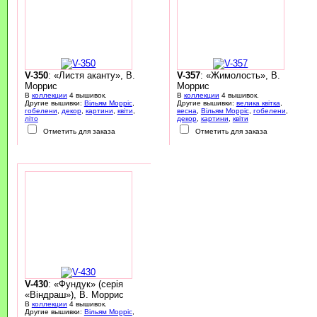
V-350
: «Листя аканту», В.
V-357
: «Жимолость», В.
Моррис
Моррис
В
коллекции
4 вышивок.
В
коллекции
4 вышивок.
Другие вышивки:
Вільям Морріс
,
Другие вышивки:
велика квітка
,
гобелени
,
декор
,
картини
,
квіти
,
весна
,
Вільям Морріс
,
гобелени
,
літо
декор
,
картини
,
квіти
Отметить для заказа
Отметить для заказа
V-430
: «Фундук» (серія
«Віндраш»), В. Моррис
В
коллекции
4 вышивок.
Другие вышивки:
Вільям Морріс
,