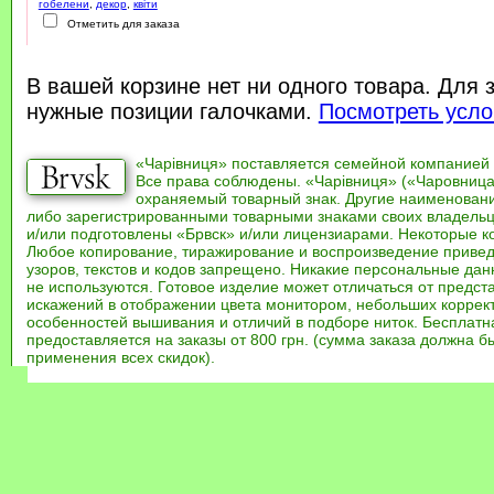
гобелени
,
декор
,
квіти
Отметить для заказа
В вашей корзине нет ни одного товара. Для 
нужные позиции галочками.
Посмотреть усло
«Чарівниця» поставляется семейной компанией
Все права соблюдены. «Чарівниця» («Чаровница
охраняемый товарный знак. Другие наименован
либо зарегистрированными товарными знаками своих владель
и/или подготовлены «Брвск» и/или лицензиарами. Некоторые к
Любое копирование, тиражирование и воспроизведение привед
узоров, текстов и кодов запрещено. Никакие персональные дан
не используются. Готовое изделие может отличаться от предст
искажений в отображении цвета монитором, небольших коррек
особенностей вышивания и отличий в подборе ниток. Бесплат
предоставляется на заказы от 800 грн. (сумма заказа должна бы
применения всех скидок).