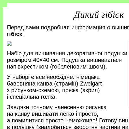
Дикий гібіск
Перед вами подробная информация о выши
гібіск
.
Набір для вишивання декоративної подушки
розміром 40×40 см. Подушка вишивається
напівхрестиком (гобеленовим швом).
У наборі є все необхідне: німецька
бавовняна канва (страмін) Zweigart
з рисунком-схемою, пряжа (акрил)
і спеціальна голка.
Завдяки точному нанесенню рисунка
на канву вишивати легко і просто,
а помилитися просто неможливо! Готову ви
в подушку (знадобиться зворотня частина на