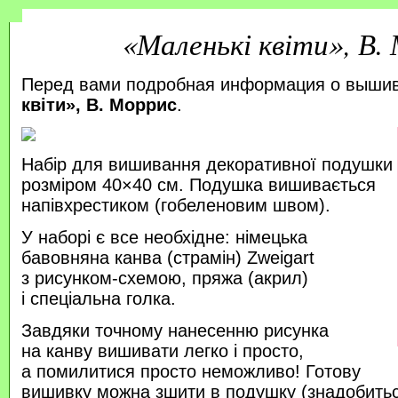
«Маленькі квіти», В.
Перед вами подробная информация о выши
квіти», В. Моррис
.
Набір для вишивання декоративної подушки
розміром 40×40 см. Подушка вишивається
напівхрестиком (гобеленовим швом).
У наборі є все необхідне: німецька
бавовняна канва (страмін) Zweigart
з рисунком-схемою, пряжа (акрил)
і спеціальна голка.
Завдяки точному нанесенню рисунка
на канву вишивати легко і просто,
а помилитися просто неможливо! Готову
вишивку можна зшити в подушку (знадобитьс