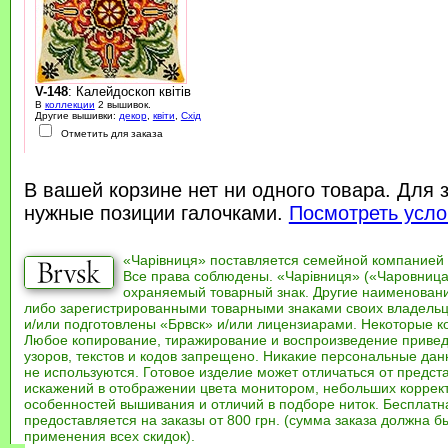
V-148
: Калейдоскоп квітів
В
коллекции
2 вышивок.
Другие вышивки:
декор
,
квіти
,
Схід
Отметить для заказа
В вашей корзине нет ни одного товара. Для 
нужные позиции галочками.
Посмотреть усло
«Чарівниця» поставляется семейной компанией
Все права соблюдены. «Чарівниця» («Чаровница
охраняемый товарный знак. Другие наименован
либо зарегистрированными товарными знаками своих владель
и/или подготовлены «Брвск» и/или лицензиарами. Некоторые к
Любое копирование, тиражирование и воспроизведение привед
узоров, текстов и кодов запрещено. Никакие персональные дан
не используются. Готовое изделие может отличаться от предст
искажений в отображении цвета монитором, небольших коррек
особенностей вышивания и отличий в подборе ниток. Бесплат
предоставляется на заказы от 800 грн. (сумма заказа должна бы
применения всех скидок).