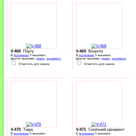
V-468
: Порту
V-469
: Візантія
В
коллекции
5 вышивок.
В
коллекции
5 вышивок.
Другие вышивки:
декор
,
орнамент
Другие вышивки:
декор
,
орнамент
Отметить для заказа
Отметить для заказа
V-470
: Тіара
V-471
: Сонячний орнамент
В
коллекции
5 вышивок.
В
коллекции
5 вышивок.