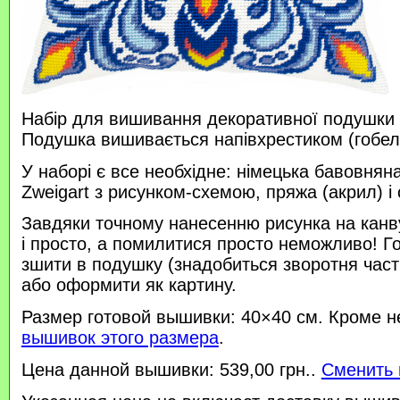
Набір для вишивання декоративної подушки 
Подушка вишивається напівхрестиком (гобе
У наборі є все необхідне: німецька бавовняна
Zweigart з рисунком-схемою, пряжа (акрил) і 
Завдяки точному нанесенню рисунка на канв
і просто, а помилитися просто неможливо! 
зшити в подушку (знадобиться зворотня час
або оформити як картину.
Размер готовой вышивки: 40×40 см. Кроме н
вышивок этого размера
.
Цена данной вышивки: 539,00 грн..
Сменить 