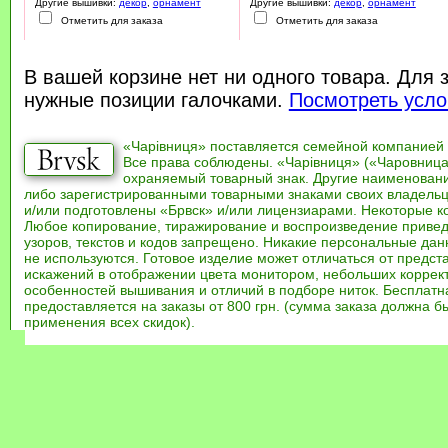
Другие вышивки:
декор
,
орнамент
Другие вышивки:
декор
,
орнамент
Отметить для заказа
Отметить для заказа
В вашей корзине нет ни одного товара. Для 
нужные позиции галочками.
Посмотреть усло
«Чарівниця» поставляется семейной компанией
Все права соблюдены. «Чарівниця» («Чаровница
охраняемый товарный знак. Другие наименован
либо зарегистрированными товарными знаками своих владель
и/или подготовлены «Брвск» и/или лицензиарами. Некоторые к
Любое копирование, тиражирование и воспроизведение привед
узоров, текстов и кодов запрещено. Никакие персональные дан
не используются. Готовое изделие может отличаться от предст
искажений в отображении цвета монитором, небольших коррек
особенностей вышивания и отличий в подборе ниток. Бесплат
предоставляется на заказы от 800 грн. (сумма заказа должна бы
применения всех скидок).