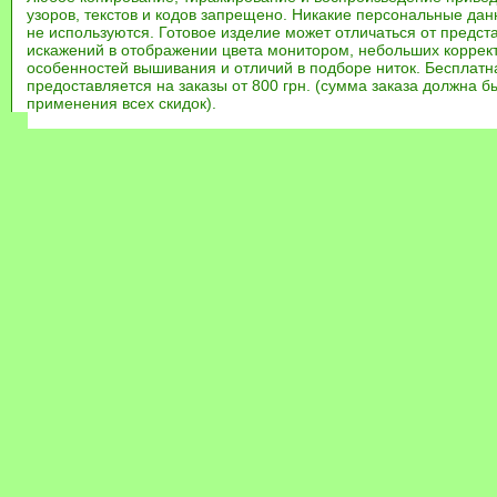
узоров, текстов и кодов запрещено. Никакие персональные дан
не используются. Готовое изделие может отличаться от предст
искажений в отображении цвета монитором, небольших коррек
особенностей вышивания и отличий в подборе ниток. Бесплат
предоставляется на заказы от 800 грн. (сумма заказа должна бы
применения всех скидок).