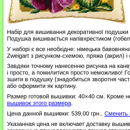
Набір для вишивання декоративної подушки 
Подушка вишивається напівхрестиком (гобе
У наборі є все необхідне: німецька бавовняна
Zweigart з рисунком-схемою, пряжа (акрил) і 
Завдяки точному нанесенню рисунка на канв
і просто, а помилитися просто неможливо! 
зшити в подушку (знадобиться зворотня час
або оформити як картину.
Размер готовой вышивки: 40×40 см. Кроме н
вышивок этого размера
.
Цена данной вышивки: 539,00 грн..
Сменить 
Указанная цена не включает доставку вышив