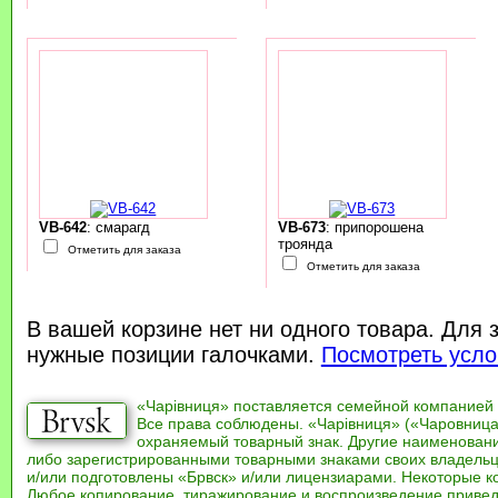
VB-642
: смарагд
VB-673
: припорошена
троянда
Отметить для заказа
Отметить для заказа
В вашей корзине нет ни одного товара. Для 
нужные позиции галочками.
Посмотреть усло
«Чарівниця» поставляется семейной компанией
Все права соблюдены. «Чарівниця» («Чаровница
охраняемый товарный знак. Другие наименован
либо зарегистрированными товарными знаками своих владель
и/или подготовлены «Брвск» и/или лицензиарами. Некоторые к
Любое копирование, тиражирование и воспроизведение привед