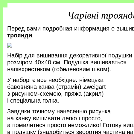
Чарівні троянд
Перед вами подробная информация о выши
троянди
.
Набір для вишивання декоративної подушки
розміром 40×40 см. Подушка вишивається
напівхрестиком (гобеленовим швом).
У наборі є все необхідне: німецька
бавовняна канва (страмін) Zweigart
з рисунком-схемою, пряжа (акрил)
і спеціальна голка.
Завдяки точному нанесенню рисунка
на канву вишивати легко і просто,
а помилитися просто неможливо! Готову ви
в подушку (знадобиться зворотня частина на