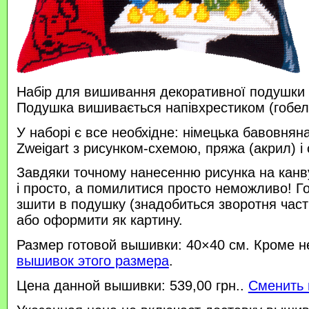
Набір для вишивання декоративної подушки 
Подушка вишивається напівхрестиком (гобе
У наборі є все необхідне: німецька бавовняна
Zweigart з рисунком-схемою, пряжа (акрил) і 
Завдяки точному нанесенню рисунка на канв
і просто, а помилитися просто неможливо! 
зшити в подушку (знадобиться зворотня час
або оформити як картину.
Размер готовой вышивки: 40×40 см. Кроме н
вышивок этого размера
.
Цена данной вышивки: 539,00 грн..
Сменить 