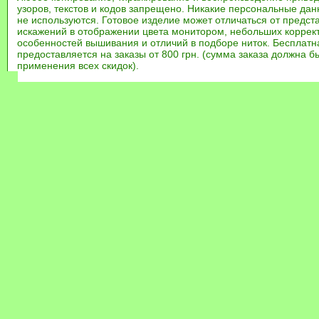
узоров, текстов и кодов запрещено. Никакие персональные дан
не используются. Готовое изделие может отличаться от предст
искажений в отображении цвета монитором, небольших коррек
особенностей вышивания и отличий в подборе ниток. Бесплат
предоставляется на заказы от 800 грн. (сумма заказа должна бы
применения всех скидок).