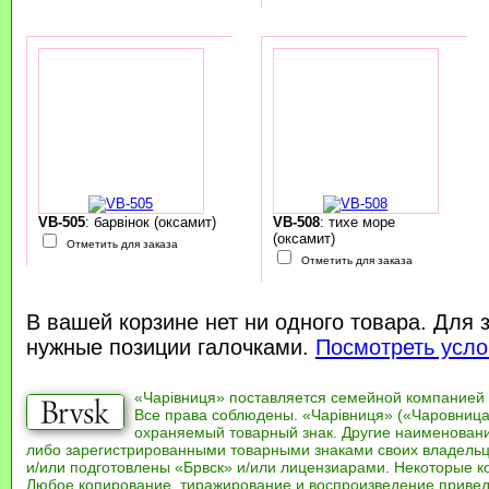
VB-505
: барвінок (оксамит)
VB-508
: тихе море
(оксамит)
Отметить для заказа
Отметить для заказа
В вашей корзине нет ни одного товара. Для 
нужные позиции галочками.
Посмотреть усло
«Чарівниця» поставляется семейной компанией
Все права соблюдены. «Чарівниця» («Чаровница
охраняемый товарный знак. Другие наименован
либо зарегистрированными товарными знаками своих владель
и/или подготовлены «Брвск» и/или лицензиарами. Некоторые к
Любое копирование, тиражирование и воспроизведение привед