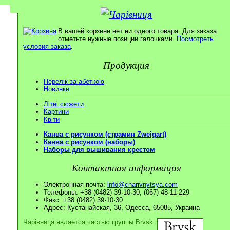
В вашей корзине нет ни одного товара. Для заказа
отметьте нужные позиции галочками.
Посмотреть
условия заказа
.
Продукция
Перелік за абеткою
Новинки
Літні сюжети
Картини
Квіти
Канва с рисунком (страмин Zweigart)
Канва с рисунком (наборы)
Наборы для вышивания крестом
Контактная информация
Электронная почта:
info@charivnytsya.com
Телефоны: +38 (0482) 39·10·30, (067) 48·11·229
Факс: +38 (0482) 39·10·30
Адрес: Кустанайская, 36, Одесса, 65085, Украина
Чарівниця является частью группы Brvsk: