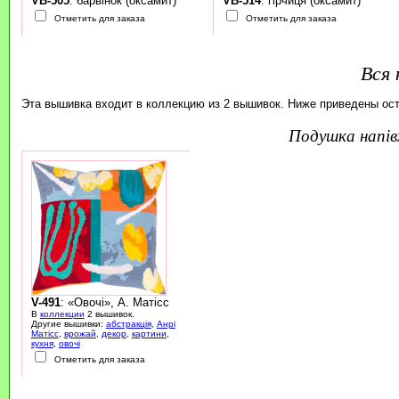
VB-505
: барвінок (оксамит)
VB-514
: гірчиця (оксамит)
Отметить для заказа
Отметить для заказа
Вся 
Эта вышивка входит в коллекцию из 2 вышивок. Ниже приведены ос
подушка напі
V-491
: «Овочі», А. Матісс
В
коллекции
2 вышивок.
Другие вышивки:
абстракція
,
Анрі
Матісс
,
врожай
,
декор
,
картини
,
кухня
,
овочі
Отметить для заказа