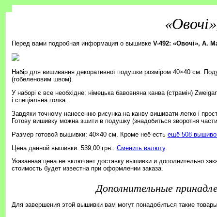
«Овочі»
Перед вами подробная информация о вышивке
V-492: «Овочі», А. М
Набір для вишивання декоративної подушки розміром 40×40 см. Под
(гобеленовим швом).
У наборі є все необхідне: німецька бавовняна канва (страмін) Zweiga
і спеціальна голка.
Завдяки точному нанесенню рисунка на канву вишивати легко і прос
Готову вишивку можна зшити в подушку (знадобиться зворотня части
Размер готовой вышивки: 40×40 см. Кроме неё есть
ещё 508 вышивок
Цена данной вышивки: 539,00 грн..
Сменить валюту
.
Указанная цена не включает доставку вышивки и дополнительно зак
стоимость будет известна при оформлении заказа.
Дополнительные принад
Для завершения этой вышивки вам могут понадобиться такие товары