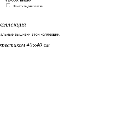
VB-636
: вишня
Отметить для заказа
коллекция
тальные вышивки этой коллекции.
вхрестиком 40×40 см