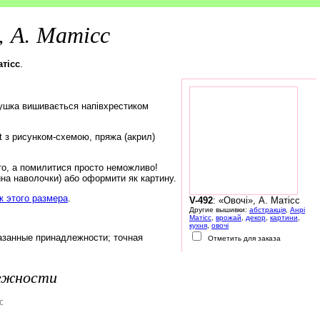
, А. Матісс
атісс
.
ушка вишивається напівхрестиком
rt з рисунком-схемою, пряжа (акрил)
то, а помилитися просто неможливо!
на наволочки) або оформити як картину.
 этого размера
.
V-492
: «Овочі», А. Матісс
Другие вышивки:
абстракція
,
Анрі
Матісс
,
врожай
,
декор
,
картини
,
кухня
,
овочі
азанные принадлежности; точная
Отметить для заказа
лежности
: