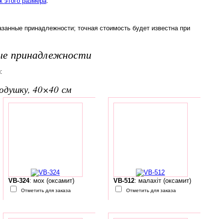
 этого размера
.
азанные принадлежности; точная стоимость будет известна при
ые принадлежности
:
подушку, 40×40 см
VB-324
: мох (оксамит)
VB-512
: малахіт (оксамит)
Отметить для заказа
Отметить для заказа