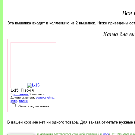
Вся 
Эта вышивка входит в коллекцию из 2 вышивок. Ниже приведены ос
канва для 
L-15
: Півонія
В
коллекции
2 вышивок.
Другие вышивки:
велика квітка
,
квіти
,
півонії
Отметить для заказа
В вашей корзине нет ни одного товара. Для заказа отметьте нужные
«Чарівниця» поставляется семейной компанией «
Брвск
». © 1998–2025 «Бр