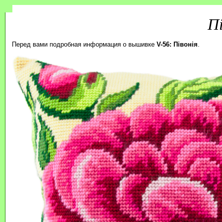
П
Перед вами подробная информация о вышивке
V-56: Півонія
.