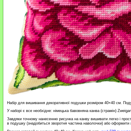
Набір для вишивання декоративної подушки розміром 40×40 см. Под
У наборі є все необхідне: німецька бавовняна канва (страмін) Zweigar
Завдяки точному нанесенню рисунка на канву вишивати легко і прос
в подушку (знадобиться зворотня частина наволочки) або оформити я