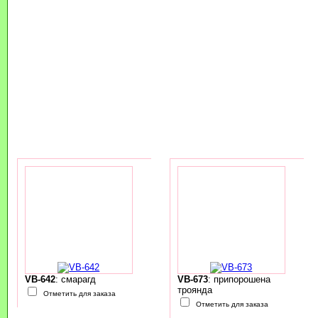
VB-642
: смарагд
VB-673
: припорошена
троянда
Отметить для заказа
Отметить для заказа