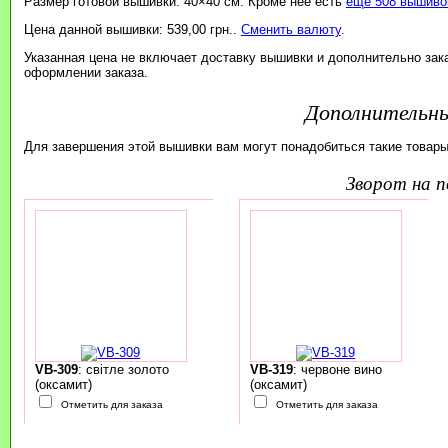
Размер готовой вышивки: 40×40 см. Кроме неё есть
ещё 508 вышивок
Цена данной вышивки: 539,00 грн..
Сменить валюту
.
Указанная цена не включает доставку вышивки и дополнительно зак
оформлении заказа.
Дополнительн
Для завершения этой вышивки вам могут понадобиться такие товары
зворот на 
VB-309
: світле золото
VB-319
: червоне вино
(оксамит)
(оксамит)
Отметить для заказа
Отметить для заказа