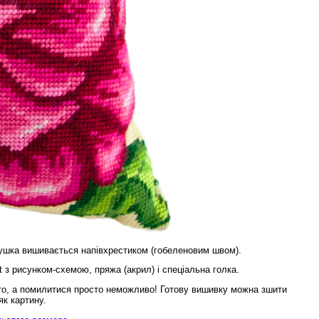
ушка вишивається напівхрестиком (гобеленовим швом).
t з рисунком-схемою, пряжа (акрил) і спеціальна голка.
то, а помилитися просто неможливо! Готову вишивку можна зшити
к картину.