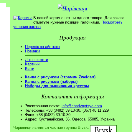
В вашей корзине нет ни одного товара. Для заказа
отметьте нужные позиции галочками.
Посмотреть
условия заказа
.
Продукция
Перелік за абеткою
Новинки
Літні сюжети
Картини
Квіти
Канва с рисунком (страмин Zweigart)
Канва с рисунком (наборы)
Наборы для вышивания крестом
Контактная информация
Электронная почта:
info@charivnytsya.com
Телефоны: +38 (0482) 39·10·30, (067) 48·11·229
Факс: +38 (0482) 39·10·30
Адрес: Кустанайская, 36, Одесса, 65085, Украина
Чарівниця является частью группы Brvsk: