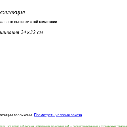
коллекция
тальные вышивки этой коллекции.
вишивання 24×32 см
 позиции галочками.
Посмотреть условия заказа
.
вск». Все права соблюдены. «Чарівниця» («Чаровница») — зарегистрированный и охраняемый товарны