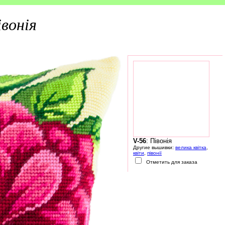
івонія
V-56
: Півонія
Другие вышивки:
велика квітка
,
квіти
,
півонії
Отметить для заказа