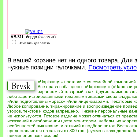
VB-311
: бордо (оксамит)
Отметить для заказа
В вашей корзине нет ни одного товара. Для 
нужные позиции галочками.
Посмотреть усло
«Чарівниця» поставляется семейной компанией
Все права соблюдены. «Чарівниця» («Чаровница
охраняемый товарный знак. Другие наименован
либо зарегистрированными товарными знаками своих владель
и/или подготовлены «Брвск» и/или лицензиарами. Некоторые к
Любое копирование, тиражирование и воспроизведение привед
узоров, текстов и кодов запрещено. Никакие персональные дан
не используются. Готовое изделие может отличаться от предст
искажений в отображении цвета монитором, небольших коррек
особенностей вышивания и отличий в подборе ниток. Бесплат
предоставляется на заказы от 800 грн. (сумма заказа должна бы
применения всех скидок).