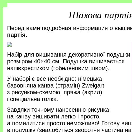
Шахова парті
Перед вами подробная информация о выши
партія
.
Набір для вишивання декоративної подушки
розміром 40×40 см. Подушка вишивається
напівхрестиком (гобеленовим швом).
У наборі є все необхідне: німецька
бавовняна канва (страмін) Zweigart
з рисунком-схемою, пряжа (акрил)
і спеціальна голка.
Завдяки точному нанесенню рисунка
на канву вишивати легко і просто,
а помилитися просто неможливо! Готову ви
в подушку (знадобиться зворотня частина на