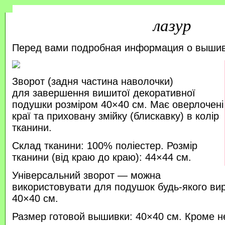
лазур
Перед вами подробная информация о выши
Зворот (задня частина наволочки)
для завершення вишитої декоративної
подушки розміром 40×40 см. Має оверлочені
краї та приховану змійку (блискавку) в колір
тканини.
Склад тканини: 100% поліестер. Розмір
тканини (від краю до краю): 44×44 см.
Універсальний зворот — можна
використовувати для подушок будь-якого ви
40×40 см.
Размер готовой вышивки: 40×40 см. Кроме н