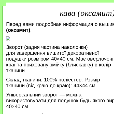
кава (оксамит
Перед вами подробная информация о выши
(оксамит)
.
Зворот (задня частина наволочки)
для завершення вишитої декоративної
подушки розміром 40×40 см. Має оверлочені
краї та приховану змійку (блискавку) в колір
тканини.
Склад тканини: 100% поліестер. Розмір
тканини (від краю до краю): 44×44 см.
Універсальний зворот — можна
використовувати для подушок будь-якого ви
40×40 см.