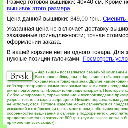
Размер готовой вышивки: 40×40 см. Кроме н
вышивок этого размера
.
Цена данной вышивки: 349,00 грн..
Сменить 
Указанная цена не включает доставку вышив
заказанные принадлежности; точная стоимос
оформлении заказа.
В вашей корзине нет ни одного товара. Для 
нужные позиции галочками.
Посмотреть усло
«Чарівниця» поставляется семейной компанией
Все права соблюдены. «Чарівниця» («Чаровница
охраняемый товарный знак. Другие наименован
либо зарегистрированными товарными знаками своих владель
и/или подготовлены «Брвск» и/или лицензиарами. Некоторые к
Любое копирование, тиражирование и воспроизведение привед
узоров, текстов и кодов запрещено. Никакие персональные дан
не используются. Готовое изделие может отличаться от предст
искажений в отображении цвета монитором, небольших коррек
особенностей вышивания и отличий в подборе ниток. Бесплат
предоставляется на заказы от 800 грн. (сумма заказа должна бы
применения всех скидок).