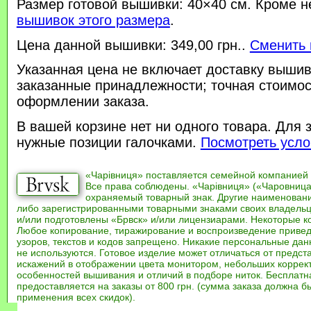
Размер готовой вышивки: 40×40 см. Кроме н
вышивок этого размера
.
Цена данной вышивки: 349,00 грн..
Сменить 
Указанная цена не включает доставку вышив
заказанные принадлежности; точная стоимос
оформлении заказа.
В вашей корзине нет ни одного товара. Для 
нужные позиции галочками.
Посмотреть усло
«Чарівниця» поставляется семейной компанией
Все права соблюдены. «Чарівниця» («Чаровница
охраняемый товарный знак. Другие наименован
либо зарегистрированными товарными знаками своих владель
и/или подготовлены «Брвск» и/или лицензиарами. Некоторые к
Любое копирование, тиражирование и воспроизведение привед
узоров, текстов и кодов запрещено. Никакие персональные дан
не используются. Готовое изделие может отличаться от предст
искажений в отображении цвета монитором, небольших коррек
особенностей вышивания и отличий в подборе ниток. Бесплат
предоставляется на заказы от 800 грн. (сумма заказа должна бы
применения всех скидок).