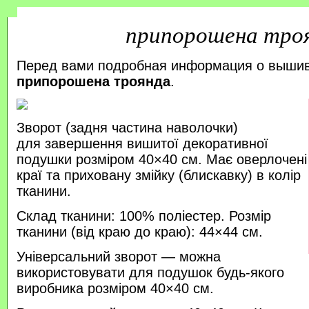
припорошена тро
Перед вами подробная информация о выши
припорошена троянда
.
Зворот (задня частина наволочки)
для завершення вишитої декоративної
подушки розміром 40×40 см. Має оверлочені
краї та приховану змійку (блискавку) в колір
тканини.
Склад тканини: 100% поліестер. Розмір
тканини (від краю до краю): 44×44 см.
Універсальний зворот — можна
використовувати для подушок будь-якого
виробника розміром 40×40 см.