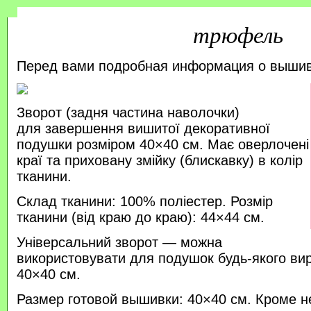
трюфель
Перед вами подробная информация о выши
Зворот (задня частина наволочки)
для завершення вишитої декоративної
подушки розміром 40×40 см. Має оверлочені
краї та приховану змійку (блискавку) в колір
тканини.
Склад тканини: 100% поліестер. Розмір
тканини (від краю до краю): 44×44 см.
Універсальний зворот — можна
використовувати для подушок будь-якого ви
40×40 см.
Размер готовой вышивки: 40×40 см. Кроме н