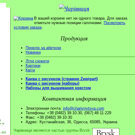
В вашей корзине нет ни одного товара. Для заказа
отметьте нужные позиции галочками.
Посмотреть
условия заказа
.
Продукция
Перелік за абеткою
Новинки
Літні сюжети
Картини
Квіти
Канва с рисунком (страмин Zweigart)
Канва с рисунком (наборы)
Наборы для вышивания крестом
Контактная информация
Электронная почта:
info@charivnytsya.com
Телефоны: +38 (0482) 39·10·30, (067) 48·11·229
Факс: +38 (0482) 39·10·30
й
Адрес: Кустанайская, 36, Одесса, 65085, Украина
» и/
Чарівниця является частью группы Brvsk:
т 800