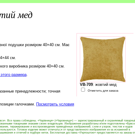
тий мед
вної подушки розміром 40×40 см. Має
44×44 см.
кого виробника розміром 40×40 см.
этого размера
.
VB-709
: жовтий мед
Отметить для заказа
азанные принадлежности; точная
 позиции галочками.
Посмотреть условия
вск». Все права соблюдены. «Чарівниця» («Чаровница») — зарегистрированный и охраняемый товарны
рованными товарными знаками своих владельцев. Изображения разработаны и/или подготовлены «Брвск
вание, тиражирование и воспроизведение приведённых изображений, схем и узоров, текстов и кодов
пользуются. Готовое изделие может отличаться от представленного изображения из-за искажений в
ышивания и отличий в подборе ниток. Бесплатная доставка «Укрпоштою» предоставляется на заказы о