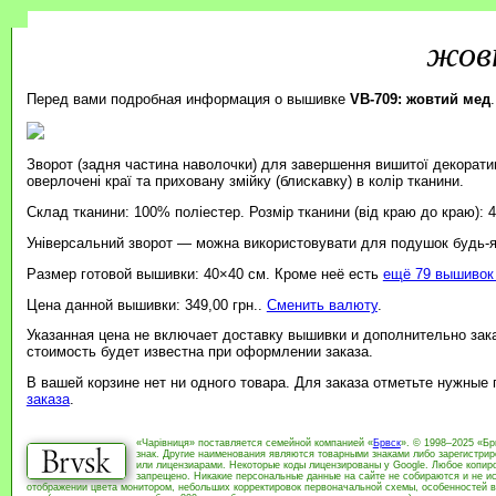
жов
Перед вами подробная информация о вышивке
VB-709: жовтий мед
.
Зворот (задня частина наволочки) для завершення вишитої декорати
оверлочені краї та приховану змійку (блискавку) в колір тканини.
Склад тканини: 100% поліестер. Розмір тканини (від краю до краю): 
Універсальний зворот — можна використовувати для подушок будь-я
Размер готовой вышивки: 40×40 см. Кроме неё есть
ещё 79 вышивок 
Цена данной вышивки: 349,00 грн..
Сменить валюту
.
Указанная цена не включает доставку вышивки и дополнительно зак
стоимость будет известна при оформлении заказа.
В вашей корзине нет ни одного товара. Для заказа отметьте нужные
заказа
.
«Чарівниця» поставляется семейной компанией «
Брвск
». © 1998–2025 «Бр
знак. Другие наименования являются товарными знаками либо зарегистри
или лицензиарами. Некоторые коды лицензированы у Google. Любое копиро
запрещено. Никакие персональные данные на сайте не собираются и не ис
отображении цвета монитором, небольших корректировок первоначальной схемы, особенностей в