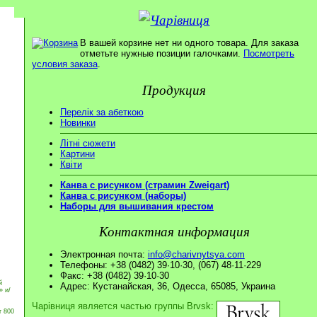
В вашей корзине нет ни одного товара. Для заказа
отметьте нужные позиции галочками.
Посмотреть
условия заказа
.
Продукция
Перелік за абеткою
Новинки
Літні сюжети
Картини
Квіти
Канва с рисунком (страмин Zweigart)
Канва с рисунком (наборы)
Наборы для вышивания крестом
Контактная информация
Электронная почта:
info@charivnytsya.com
Телефоны: +38 (0482) 39·10·30, (067) 48·11·229
Факс: +38 (0482) 39·10·30
й
Адрес: Кустанайская, 36, Одесса, 65085, Украина
» и/
Чарівниця является частью группы Brvsk:
т 800