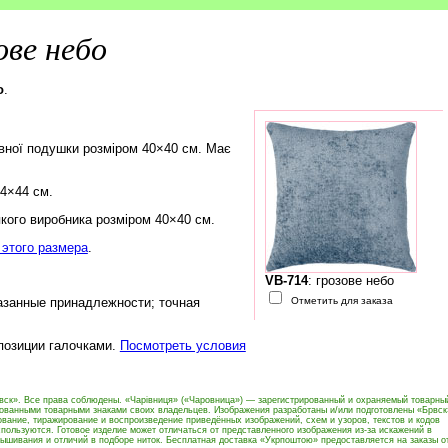
ове небо
о
.
вної подушки розміром 40×40 см. Має
44×44 см.
кого виробника розміром 40×40 см.
этого размера
.
VB-714
: грозове небо
Отметить для заказа
азанные принадлежности; точная
 позиции галочками.
Посмотреть условия
вск». Все права соблюдены. «Чарівниця» («Чаровница») — зарегистрированный и охраняемый товарны
рованными товарными знаками своих владельцев. Изображения разработаны и/или подготовлены «Брвск
вание, тиражирование и воспроизведение приведённых изображений, схем и узоров, текстов и кодов
пользуются. Готовое изделие может отличаться от представленного изображения из-за искажений в
ышивания и отличий в подборе ниток. Бесплатная доставка «Укрпоштою» предоставляется на заказы о