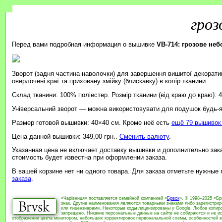
гроз
Перед вами подробная информация о вышивке
VB-714: грозове неб
Зворот (задня частина наволочки) для завершення вишитої декорати
оверлочені краї та приховану змійку (блискавку) в колір тканини.
Склад тканини: 100% поліестер. Розмір тканини (від краю до краю): 
Універсальний зворот — можна використовувати для подушок будь-я
Размер готовой вышивки: 40×40 см. Кроме неё есть
ещё 79 вышивок 
Цена данной вышивки: 349,00 грн..
Сменить валюту
.
Указанная цена не включает доставку вышивки и дополнительно зак
стоимость будет известна при оформлении заказа.
В вашей корзине нет ни одного товара. Для заказа отметьте нужные
заказа
.
«Чарівниця» поставляется семейной компанией «
Брвск
». © 1998–2025 «Бр
знак. Другие наименования являются товарными знаками либо зарегистри
или лицензиарами. Некоторые коды лицензированы у Google. Любое копиро
запрещено. Никакие персональные данные на сайте не собираются и не ис
отображении цвета монитором, небольших корректировок первоначальной схемы, особенностей в