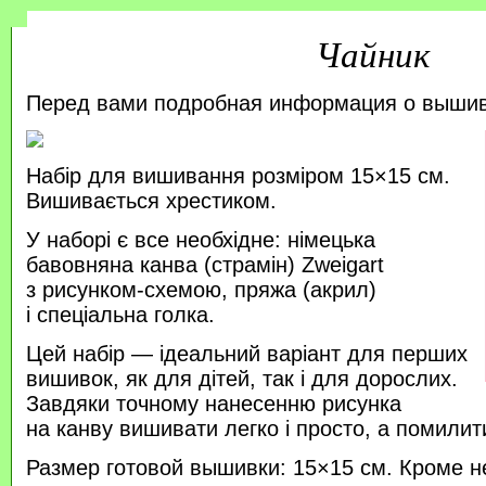
Чайник
Перед вами подробная информация о выши
Набір для вишивання розміром 15×15 см.
Вишивається хрестиком.
У наборі є все необхідне: німецька
бавовняна канва (страмін) Zweigart
з рисунком-схемою, пряжа (акрил)
і спеціальна голка.
Цей набір — ідеальний варіант для перших
вишивок, як для дітей, так і для дорослих.
Завдяки точному нанесенню рисунка
на канву вишивати легко і просто, а помили
Размер готовой вышивки: 15×15 см. Кроме н