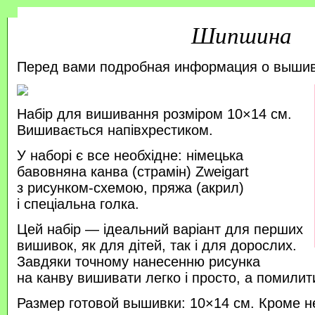
Шипшина
Перед вами подробная информация о выши
Набір для вишивання розміром 10×14 см.
Вишивається напівхрестиком.
У наборі є все необхідне: німецька
бавовняна канва (страмін) Zweigart
з рисунком-схемою, пряжа (акрил)
і спеціальна голка.
Цей набір — ідеальний варіант для перших
вишивок, як для дітей, так і для дорослих.
Завдяки точному нанесенню рисунка
на канву вишивати легко і просто, а помили
Размер готовой вышивки: 10×14 см. Кроме н