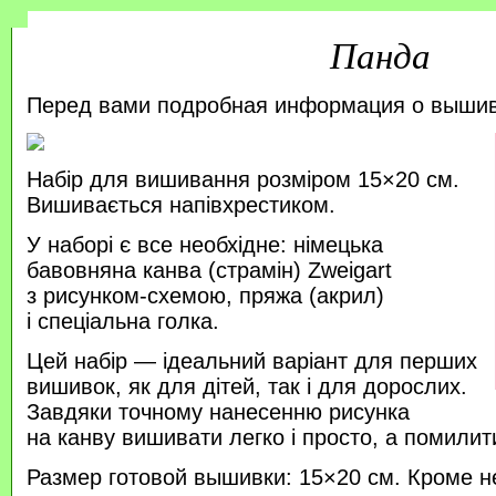
Панда
Перед вами подробная информация о выши
Набір для вишивання розміром 15×20 см.
Вишивається напівхрестиком.
У наборі є все необхідне: німецька
бавовняна канва (страмін) Zweigart
з рисунком-схемою, пряжа (акрил)
і спеціальна голка.
Цей набір — ідеальний варіант для перших
вишивок, як для дітей, так і для дорослих.
Завдяки точному нанесенню рисунка
на канву вишивати легко і просто, а помили
Размер готовой вышивки: 15×20 см. Кроме н