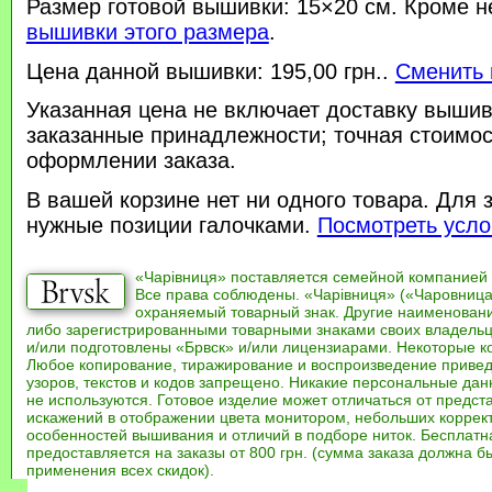
Размер готовой вышивки: 15×20 см. Кроме н
вышивки этого размера
.
Цена данной вышивки: 195,00 грн..
Сменить 
Указанная цена не включает доставку вышив
заказанные принадлежности; точная стоимос
оформлении заказа.
В вашей корзине нет ни одного товара. Для 
нужные позиции галочками.
Посмотреть усло
«Чарівниця» поставляется семейной компанией
Все права соблюдены. «Чарівниця» («Чаровница
охраняемый товарный знак. Другие наименован
либо зарегистрированными товарными знаками своих владель
и/или подготовлены «Брвск» и/или лицензиарами. Некоторые к
Любое копирование, тиражирование и воспроизведение привед
узоров, текстов и кодов запрещено. Никакие персональные дан
не используются. Готовое изделие может отличаться от предст
искажений в отображении цвета монитором, небольших коррек
особенностей вышивания и отличий в подборе ниток. Бесплат
предоставляется на заказы от 800 грн. (сумма заказа должна бы
применения всех скидок).