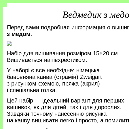
Ведмедик з мед
Перед вами подробная информация о выши
з медом
.
Набір для вишивання розміром 15×20 см.
Вишивається напівхрестиком.
У наборі є все необхідне: німецька
бавовняна канва (страмін) Zweigart
з рисунком-схемою, пряжа (акрил)
і спеціальна голка.
Цей набір — ідеальний варіант для перших
вишивок, як для дітей, так і для дорослих.
Завдяки точному нанесенню рисунка
на канву вишивати легко і просто, а помили