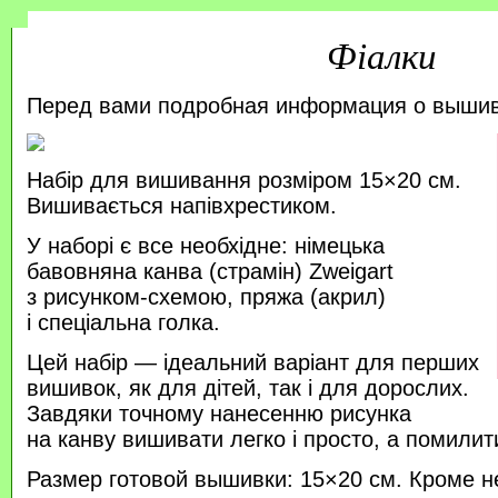
Фіалки
Перед вами подробная информация о выши
Набір для вишивання розміром 15×20 см.
Вишивається напівхрестиком.
У наборі є все необхідне: німецька
бавовняна канва (страмін) Zweigart
з рисунком-схемою, пряжа (акрил)
і спеціальна голка.
Цей набір — ідеальний варіант для перших
вишивок, як для дітей, так і для дорослих.
Завдяки точному нанесенню рисунка
на канву вишивати легко і просто, а помили
Размер готовой вышивки: 15×20 см. Кроме н