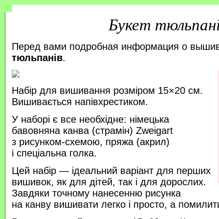
Букет тюльпан
Перед вами подробная информация о выши
тюльпанів
.
Набір для вишивання розміром 15×20 см.
Вишивається напівхрестиком.
У наборі є все необхідне: німецька
бавовняна канва (страмін) Zweigart
з рисунком-схемою, пряжа (акрил)
і спеціальна голка.
Цей набір — ідеальний варіант для перших
вишивок, як для дітей, так і для дорослих.
Завдяки точному нанесенню рисунка
на канву вишивати легко і просто, а помили