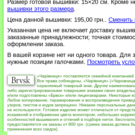
Размер готовой вышивки: 15×20 см. Кроме н
вышивки этого размера
.
Цена данной вышивки: 195,00 грн..
Сменить 
Указанная цена не включает доставку вышив
заказанные принадлежности; точная стоимос
оформлении заказа.
В вашей корзине нет ни одного товара. Для 
нужные позиции галочками.
Посмотреть усло
«Чарівниця» поставляется семейной компанией
Все права соблюдены. «Чарівниця» («Чаровница
охраняемый товарный знак. Другие наименован
либо зарегистрированными товарными знаками своих владель
и/или подготовлены «Брвск» и/или лицензиарами. Некоторые к
Любое копирование, тиражирование и воспроизведение привед
узоров, текстов и кодов запрещено. Никакие персональные дан
не используются. Готовое изделие может отличаться от предст
искажений в отображении цвета монитором, небольших коррек
особенностей вышивания и отличий в подборе ниток. Бесплат
предоставляется на заказы от 800 грн. (сумма заказа должна бы
применения всех скидок).