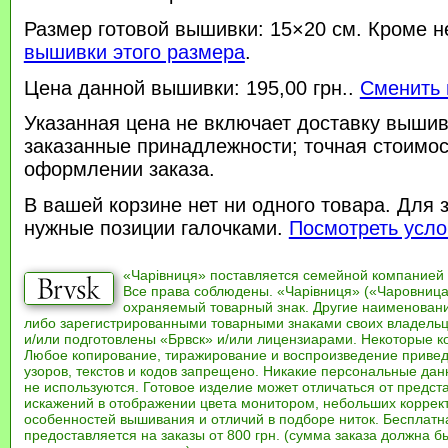
Размер готовой вышивки: 15×20 см. Кроме н
вышивки этого размера
.
Цена данной вышивки: 195,00 грн..
Сменить 
Указанная цена не включает доставку вышив
заказанные принадлежности; точная стоимос
оформлении заказа.
В вашей корзине нет ни одного товара. Для 
нужные позиции галочками.
Посмотреть усло
«Чарівниця» поставляется семейной компанией
Все права соблюдены. «Чарівниця» («Чаровница
охраняемый товарный знак. Другие наименован
либо зарегистрированными товарными знаками своих владель
и/или подготовлены «Брвск» и/или лицензиарами. Некоторые к
Любое копирование, тиражирование и воспроизведение привед
узоров, текстов и кодов запрещено. Никакие персональные дан
не используются. Готовое изделие может отличаться от предст
искажений в отображении цвета монитором, небольших коррек
особенностей вышивания и отличий в подборе ниток. Бесплат
предоставляется на заказы от 800 грн. (сумма заказа должна бы