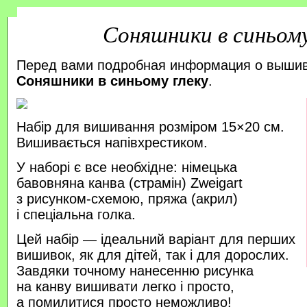
Соняшники в синьому
Перед вами подробная информация о выши
Соняшники в синьому глеку
.
Набір для вишивання розміром 15×20 см.
Вишивається напівхрестиком.
У наборі є все необхідне: німецька
бавовняна канва (страмін) Zweigart
з рисунком-схемою, пряжа (акрил)
і спеціальна голка.
Цей набір — ідеальний варіант для перших
вишивок, як для дітей, так і для дорослих.
Завдяки точному нанесенню рисунка
на канву вишивати легко і просто,
а помилитися просто неможливо!