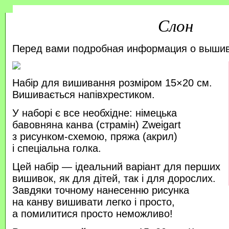
Слон
Перед вами подробная информация о выши
Набір для вишивання розміром 15×20 см.
Вишивається напівхрестиком.
У наборі є все необхідне: німецька
бавовняна канва (страмін) Zweigart
з рисунком-схемою, пряжа (акрил)
і спеціальна голка.
Цей набір — ідеальний варіант для перших
вишивок, як для дітей, так і для дорослих.
Завдяки точному нанесенню рисунка
на канву вишивати легко і просто,
а помилитися просто неможливо!