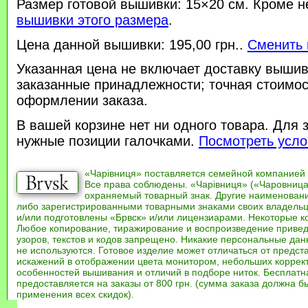
Размер готовой вышивки: 15×20 см. Кроме н
вышивки этого размера
.
Цена данной вышивки: 195,00 грн..
Сменить 
Указанная цена не включает доставку вышив
заказанные принадлежности; точная стоимос
оформлении заказа.
В вашей корзине нет ни одного товара. Для 
нужные позиции галочками.
Посмотреть усло
«Чарівниця» поставляется семейной компанией
Все права соблюдены. «Чарівниця» («Чаровница
охраняемый товарный знак. Другие наименован
либо зарегистрированными товарными знаками своих владель
и/или подготовлены «Брвск» и/или лицензиарами. Некоторые к
Любое копирование, тиражирование и воспроизведение привед
узоров, текстов и кодов запрещено. Никакие персональные дан
не используются. Готовое изделие может отличаться от предст
искажений в отображении цвета монитором, небольших коррек
особенностей вышивания и отличий в подборе ниток. Бесплат
предоставляется на заказы от 800 грн. (сумма заказа должна бы
применения всех скидок).