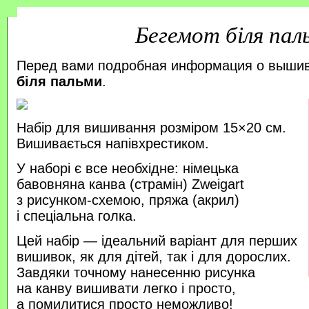
Бегемот біля пал
Перед вами подробная информация о выши
біля пальми
.
Набір для вишивання розміром 15×20 см.
Вишивається напівхрестиком.
У наборі є все необхідне: німецька
бавовняна канва (страмін) Zweigart
з рисунком-схемою, пряжа (акрил)
і спеціальна голка.
Цей набір — ідеальний варіант для перших
вишивок, як для дітей, так і для дорослих.
Завдяки точному нанесенню рисунка
на канву вишивати легко і просто,
а помилитися просто неможливо!