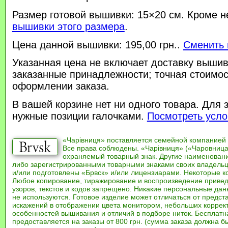
Размер готовой вышивки: 15×20 см. Кроме н
вышивки этого размера
.
Цена данной вышивки: 195,00 грн..
Сменить 
Указанная цена не включает доставку вышив
заказанные принадлежности; точная стоимос
оформлении заказа.
В вашей корзине нет ни одного товара. Для 
нужные позиции галочками.
Посмотреть усло
«Чарівниця» поставляется семейной компанией
Все права соблюдены. «Чарівниця» («Чаровница
охраняемый товарный знак. Другие наименован
либо зарегистрированными товарными знаками своих владель
и/или подготовлены «Брвск» и/или лицензиарами. Некоторые к
Любое копирование, тиражирование и воспроизведение привед
узоров, текстов и кодов запрещено. Никакие персональные дан
не используются. Готовое изделие может отличаться от предст
искажений в отображении цвета монитором, небольших коррек
особенностей вышивания и отличий в подборе ниток. Бесплат
предоставляется на заказы от 800 грн. (сумма заказа должна бы