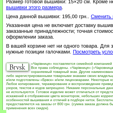
Размер готовой вышивки: 15×20 см. Кроме н
вышивки этого размера
.
Цена данной вышивки: 195,00 грн..
Сменить 
Указанная цена не включает доставку вышив
заказанные принадлежности; точная стоимос
оформлении заказа.
В вашей корзине нет ни одного товара. Для 
нужные позиции галочками.
Посмотреть усло
«Чарівниця» поставляется семейной компанией
Все права соблюдены. «Чарівниця» («Чаровница
охраняемый товарный знак. Другие наименован
либо зарегистрированными товарными знаками своих владель
и/или подготовлены «Брвск» и/или лицензиарами. Некоторые к
Любое копирование, тиражирование и воспроизведение привед
узоров, текстов и кодов запрещено. Никакие персональные дан
не используются. Готовое изделие может отличаться от предст
искажений в отображении цвета монитором, небольших коррек
особенностей вышивания и отличий в подборе ниток. Бесплат
предоставляется на заказы от 800 грн. (сумма заказа должна бы
применения всех скидок).