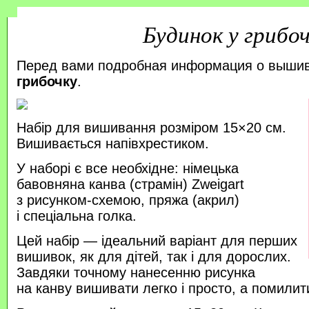
Будинок у грибо
Перед вами подробная информация о выши
грибочку
.
Набір для вишивання розміром 15×20 см.
Вишивається напівхрестиком.
У наборі є все необхідне: німецька
бавовняна канва (страмін) Zweigart
з рисунком-схемою, пряжа (акрил)
і спеціальна голка.
Цей набір — ідеальний варіант для перших
вишивок, як для дітей, так і для дорослих.
Завдяки точному нанесенню рисунка
на канву вишивати легко і просто, а помили