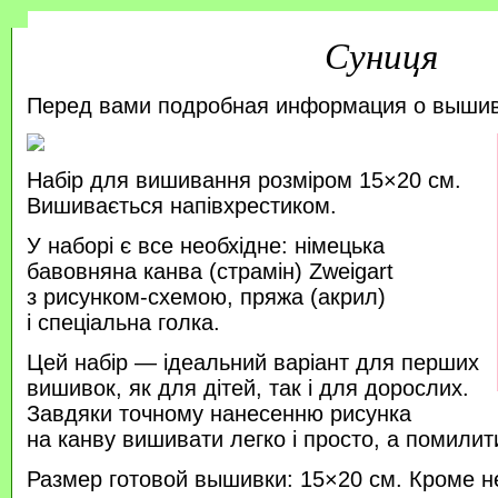
Суниця
Перед вами подробная информация о выши
Набір для вишивання розміром 15×20 см.
Вишивається напівхрестиком.
У наборі є все необхідне: німецька
бавовняна канва (страмін) Zweigart
з рисунком-схемою, пряжа (акрил)
і спеціальна голка.
Цей набір — ідеальний варіант для перших
вишивок, як для дітей, так і для дорослих.
Завдяки точному нанесенню рисунка
на канву вишивати легко і просто, а помили
Размер готовой вышивки: 15×20 см. Кроме н