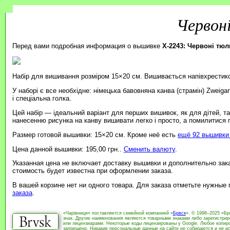
Червон
Перед вами подробная информация о вышивке
X-2243: Червоні тю
Набір для вишивання розміром 15×20 см. Вишивається напівхрестик
У наборі є все необхідне: німецька бавовняна канва (страмін) Zweiga
і спеціальна голка.
Цей набір — ідеальний варіант для перших вишивок, як для дітей, т
нанесенню рисунка на канву вишивати легко і просто, а помилитися
Размер готовой вышивки: 15×20 см. Кроме неё есть
ещё 92 вышивки 
Цена данной вышивки: 195,00 грн..
Сменить валюту
.
Указанная цена не включает доставку вышивки и дополнительно зак
стоимость будет известна при оформлении заказа.
В вашей корзине нет ни одного товара. Для заказа отметьте нужные
заказа
.
«Чарівниця» поставляется семейной компанией «
Брвск
». © 1998–2025 «Бр
знак. Другие наименования являются товарными знаками либо зарегистри
или лицензиарами. Некоторые коды лицензированы у Google. Любое копиро
запрещено. Никакие персональные данные на сайте не собираются и не ис