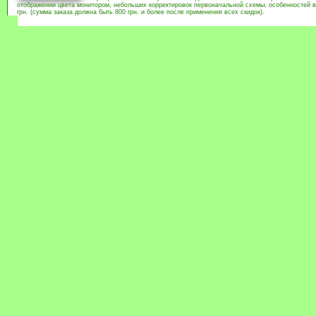
отображении цвета монитором, небольших корректировок первоначальной схемы, особенностей в
грн. (сумма заказа должна быть 800 грн. и более после применения всех скидок).