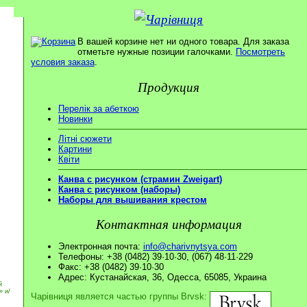
В вашей корзине нет ни одного товара. Для заказа
отметьте нужные позиции галочками.
Посмотреть
условия заказа
.
Продукция
Перелік за абеткою
Новинки
Літні сюжети
Картини
Квіти
Канва с рисунком (страмин Zweigart)
Канва с рисунком (наборы)
Наборы для вышивания крестом
Контактная информация
Электронная почта:
info@charivnytsya.com
Телефоны: +38 (0482) 39·10·30, (067) 48·11·229
Факс: +38 (0482) 39·10·30
Адрес: Кустанайская, 36, Одесса, 65085, Украина
й
» и/
Чарівниця является частью группы Brvsk: