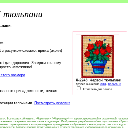
і тюльпани
льпани
.
ом.
rt з рисунком-схемою, пряжа (акрил)
ак і для дорослих. Завдяки точному
 просто неможливо!
этого размера
.
X-2243
: Червоні тюльпани
Другие вышивки:
квіти
,
тюльпани
Отметить для заказа
азанные принадлежности; точная
 позиции галочками.
Посмотреть условия
вск». Все права соблюдены. «Чарівниця» («Чаровница») — зарегистрированный и охраняемый товарны
рованными товарными знаками своих владельцев. Изображения разработаны и/или подготовлены «Брвск
вание, тиражирование и воспроизведение приведённых изображений, схем и узоров, текстов и кодов
пользуются. Готовое изделие может отличаться от представленного изображения из-за искажений в